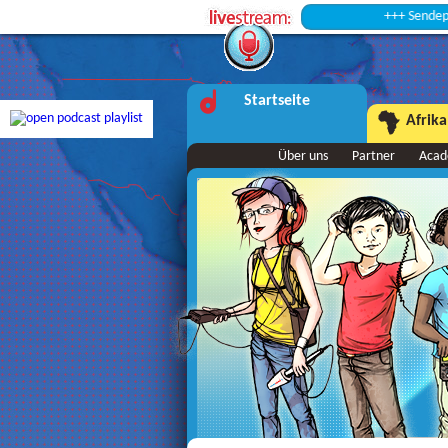
+++ Sendepause +++
Startseite
Afrika
Über uns
Partner
Aca