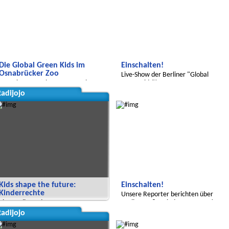
Die Global Green Kids im
Einschalten!
Osnabrücker Zoo
Live-Show der Berliner "Global
Interview zum Thema Artenschutz
Green Kids"!
adijojo
Global Green Kids
Kids shape the future:
Einschalten!
Kinderrechte
Unsere Reporter berichten über
Eine Radiosendung zu
Berlins größte Kindertags-Party!
Kinderrechten, Europa und Indien
adijojo
Global Green Kids