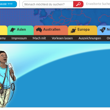
Erweiterte Suche
Asien
Australien
Europa
N
demy
Impressum
Mach mit
Vorlesen lassen
Auszeichnungen
O