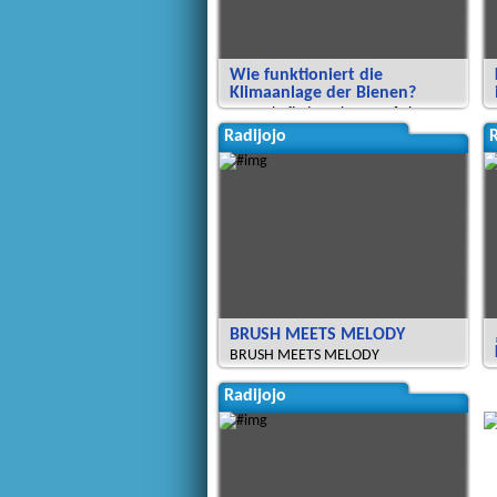
Wie funktioniert die
Klimaanlage der Bienen?
Heute befinden wir uns auf einer
Stippvisite im Himmelbeet
Radijojo
R
BRUSH MEETS MELODY
BRUSH MEETS MELODY
Radijojo