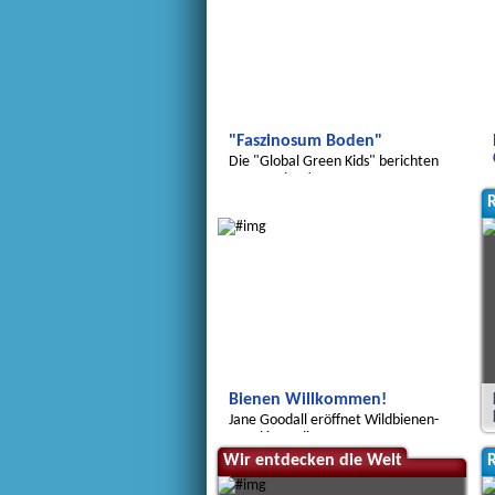
"Faszinosum Boden"
Die "Global Green Kids" berichten
aus Potsdam!
Global Green Kids
R
Bienen Willkommen!
Jane Goodall eröffnet Wildbienen-
Hotel in Berlin.
Wir entdecken die Welt
R