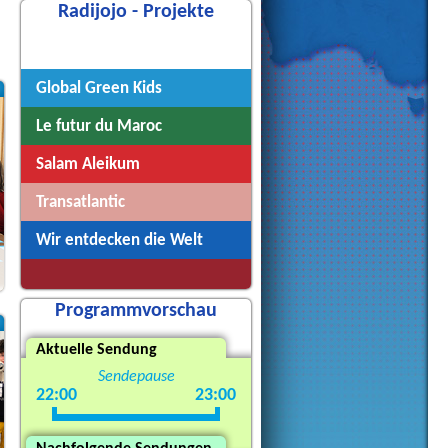
Radijojo - Projekte
Radijojo
Global Green Kids
Le futur du Maroc
Salam Aleikum
Transatlantic
Wir entdecken die Welt
Programmvorschau
Aktuelle Sendung
Sendepause
22:00
23:00