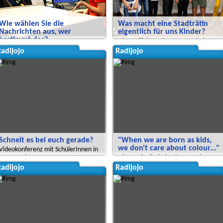
Wie wählen Sie die
Was macht eine Stadträtin
Nachrichten aus, wer
eigentlich für uns Kinder?
bestimmt das?
Die Radijojo-Ferienreporter haben
Die Ferienreporter besuchen den
Ramona Reiser eingeladen.
adijojo
Radijojo
rbb
Schneit es bei euch gerade?
"When we are born as kids,
we don't care about colour..."
Videokonferenz mit SchülerInnen in
Buenos Aires
Die BBS ist "Schule ohne Rassismus -
Schule mit Courage".
adijojo
Radijojo