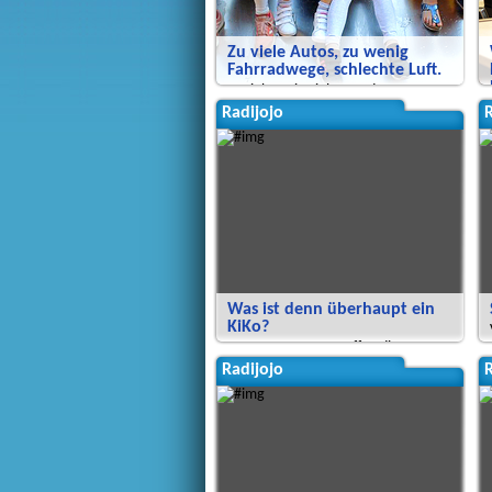
Zu viele Autos, zu wenig
Fahrradwege, schlechte Luft.
So sieht es in vielen Städten aus.
Was muss sich ändern?
Radijojo
R
Was ist denn überhaupt ein
KiKo?
Unsere Reporter treffen die
Mitglieder der Kinderkommission
Radijojo
R