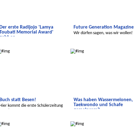
Der erste Radijojo 'Lamya
Future Generation Magazine
Toubati Memorial Award'
Wir dürfen sagen, was wir wollen!
geht an ...
Der erste Radijojo 'Lamya Toubati
Salam Aleikum
Salam Aleikum
Memorial Award' geht an ...
Buch statt Besen!
Was haben Wassermelonen,
Taekwondo und Schafe
Hier kommt die erste Schülerzeitung
gemeinsam?
aus Khmassa.
Richtig! Das alles sind Themen
Salam Aleikum
Salam Aleikum
unserer Zeitung!