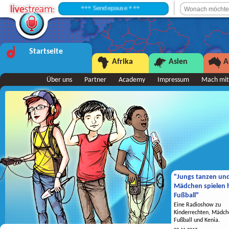
+++ Sendepause +++
Startseite
Afrika
Asien
A
Über uns
Partner
Academy
Impressum
Mach mit
"Jungs tanzen un
Mädchen spielen h
Fußball"
Eine Radioshow zu
Kinderrechten, Mädch
Fußball und Kenia.