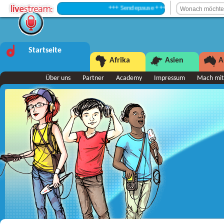
+++ Sendepause +++
Startseite
Afrika
Asien
A
Über uns
Partner
Academy
Impressum
Mach mit