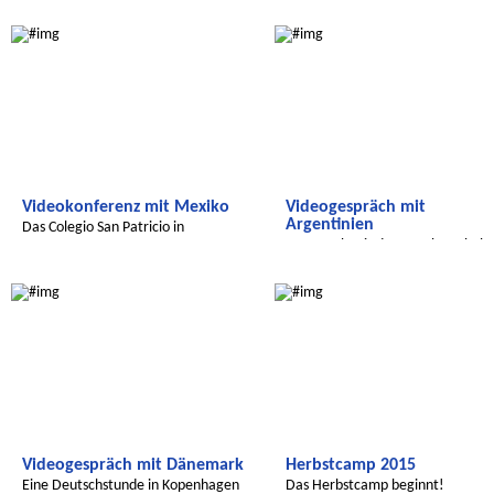
Kinderschutzbundes und RADIJOJ
Radijojo
Radijojo
Videokonferenz mit Mexiko
Videogespräch mit
Argentinien
Das Colegio San Patricio in
Monterrey
Austausch mit der Goethe-Schule 
Buenos Aires
Radijojo
Radijojo
Videogespräch mit Dänemark
Herbstcamp 2015
Eine Deutschstunde in Kopenhagen
Das Herbstcamp beginnt!