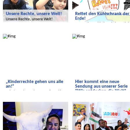
Unsere Rechte, unsere Welt!
Rettet den Kühlschrank der
Erde!
Unsere Rechte, unsere Welt!
Rettet den Kühlschrank der Erde!
Wir entdecken die Welt
Wir entdecken die Welt
„Kinderrechte gehen uns alle
Hier kommt eine neue
an!“
Sendung aus unserer Serie
"Wir entdecken die Welt"
„Kinderrechte gehen uns alle an!“
Dieses Mal geht es um das Land
Radijojo
Radijojo
Paraguay. Also, einschalten!