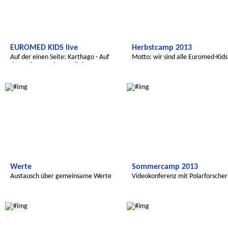
EUROMED KIDS live
Herbstcamp 2013
Auf der einen Seite: Karthago - Auf
Motto: wir sind alle Euromed-Kids
der anderen Seite: Berlin!
Radijojo
Radijojo
Werte
Sommercamp 2013
Austausch über gemeinsame Werte
Videokonferenz mit Polarforsche
Radijojo
Radijojo