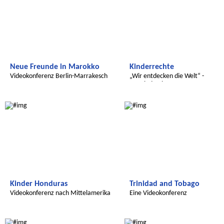
Neue Freunde in Marokko
Kinderrechte
Videokonferenz Berlin-Marrakesch
„Wir entdecken die Welt“ -
Bangladesch
Radijojo
Radijojo
Kinder Honduras
Trinidad and Tobago
Videokonferenz nach Mittelamerika
Eine Videokonferenz
Radijojo
Le futur du Maroc