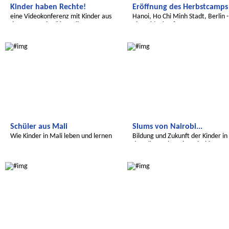
Kinder haben Rechte!
Eröffnung des Herbstcamps
eine Videokonferenz mit Kinder aus
Hanoi, Ho Chi Minh Stadt, Berlin -
dem Hort „KiBu“ in Freiberg
eine Videokonferenz
Radijojo
Radijojo
Schüler aus Mali
Slums von Nairobi...
Wie Kinder in Mali leben und lernen
Bildung und Zukunft der Kinder in
den Kibera Slums in Nairobi
Radijojo
Radijojo