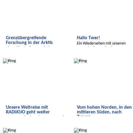
Grenzübergreifende
Hallo Twer!
Forschung in der Arktis
Ein Wiedersehen mit unseren
Eine Videokonferenz mit der
Freunden in Russland
Polarstation 'Koldewey'
Radijojo
Radijojo
Unsere Weltreise mit
Vom hohen Norden, in den
RADIJOJO geht weiter
mittleren Süden, nach
Zypern.
Unsere Weltreise mit RADIJOJO geht
weiter
Warst Du da schon mal im Urlaub
Radijojo
Radijojo