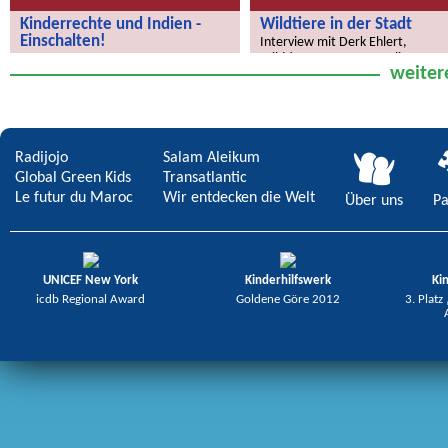
Kinderrechte und Indien -
Wildtiere in der Stadt
Einschalten!
Interview mit Derk Ehlert,
Wildtierexperte von Berlin
Neue Sendung!
weiter
Radijojo
Salam Aleikum
Global Green Kids
Transatlantic
Le futur du Maroc
Wir entdecken die Welt
Über uns
Pa
UNICEF New York
Kinderhilfswerk
Ki
icdb Regional Award
Goldene Göre 2012
3. Platz