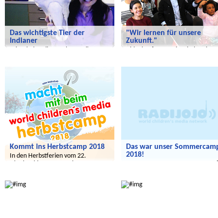
Das wichtigste Tier der
"Wir lernen für unsere
Indianer
Zukunft."
Wir schalten live nach Amerika
Videokonferenz mit Schülern in
Jordanien
Radijojo
Radijojo
Kommt ins Herbstcamp 2018
Das war unser Sommercam
2018!
In den Herbstferien vom 22.
Oktober bis 02. November
Das war unser Sommercamp 201
Radijojo
Radijojo