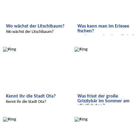
Wo wächst der Litschibaum?
Was kann man im Eriesee
fischen?
Wo wächst der Litschibaum?
Was kann man im Eriesee fischen
Radijojo
Radijojo
Kennt ihr die Stadt Ota?
Was frisst der große
Grizzlybär im Sommer am
Kennt ihr die Stadt Ota?
allerliebsten?
Was frisst der große Grizzlybär im
Radijojo
Radijojo
Sommer am allerliebsten?