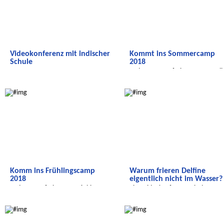
Videokonferenz mit indischer
Kommt ins Sommercamp
Schule
2018
In den Sommerferien vom 09. Juli 
17. August
Radijojo
Radijojo
Komm ins Frühlingscamp
Warum frieren Delfine
2018
eigentlich nicht im Wasser?
In den Osterferien vom 26. bis 29.
Eine Videokonferenz mit der
März und vom 3. bis 6. April
Tierschutzorganisation 'Whale an
Radijojo
Radijojo
D