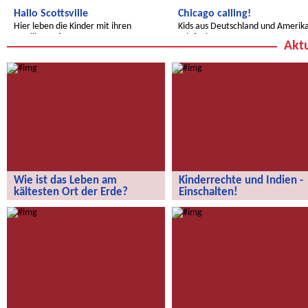
Hallo Scottsville
Chicago calling!
Hier leben die Kinder mit ihren
Kids aus Deutschland und Amerik
Familien auf Farmen.
telefonieren.
Aktu
Wie ist das Leben am
Kinderrechte und Indien -
kältesten Ort der Erde?
Einschalten!
Wie ist das Leben am kältesten Ort
Hier kommt eine neue Radiosen
der Erde?