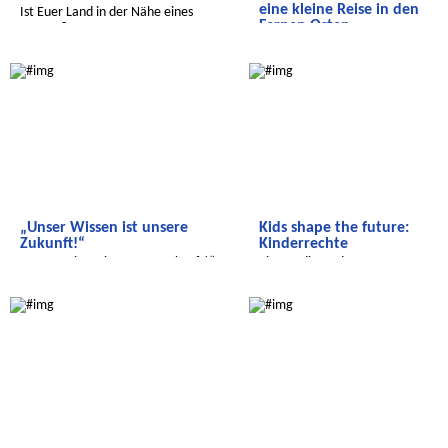
eine kleine Reise in den
Ist Euer Land in der Nähe eines
Fernen Osten
Ozeans?
Neue Freunde in Vietnam - eine
Radijojo
Radijojo
kleine Reise in den Fernen Osten
„Unser Wissen ist unsere
Kids shape the future:
Zukunft!“
Kinderrechte
„Unser Wissen ist unsere Zukunft!“
Eine Radiosendung zu
Kinderrechten, Europa und Indien
Radijojo
Radijojo