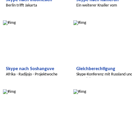
Skype nach Indonesien
Skype nach Kamerun
Berlin trifft Jakarta
Ein weiterer Knaller vom
Sommercamp 2011
Radijojo
Radijojo
Skype nach Soshanguve
Gleichberechtigung
Afrika - Radijojo - Projektwoche
Skype-Konferenz mit Russland un
Uganda!
Radijojo
Radijojo