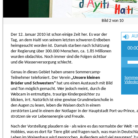
Bild
2
von
10
Der 12. Januar 2010 ist schon einige Zeit her. Es war der
AU
Tag, an dem Haiti von seinem letzten schweren Erdbeben
heimgesucht worden ist. Damals starben nach Schätzung
00:0
der Regierung über 300.000 Menschen, ca. 1.85 Millionen
wurden obdachlos. Noch immer sind die Folgen sichtbar
und die Wasserversorgung schlecht.
Genau in dieses Gebiet haben unsere Sommercamp-
Teilnehmer telefoniert. Der Verein
„Unsere kleinen
Sommer
Videoko
Brüder und Schwestern“
hat uns einen Austausch mit Bild
und Ton möglich gemacht. Wer jedoch meint, durch die
Webcam in entmutigte, traurige Kindergesichter zu
blicken, irrt. Natürlich ist eine gewisse Grundmelancholie in
den Augen zu lesen, leben die Waisen doch in einem
zerstörten Land in einem der Notlager in der Hauptstadt Port-au-Prince,
strotzen sie vor Lebensenergie und Freude.
Nach der Vorstellung plaudern sie - als wäre es das normalste der Welt - m
Hobbies, was es dort für Tiere gibt und fragen nach, was man in Deutschl
Leben im Waisenhaus wird gesprochen. Außerdem wird viel gesungen! Zunäc