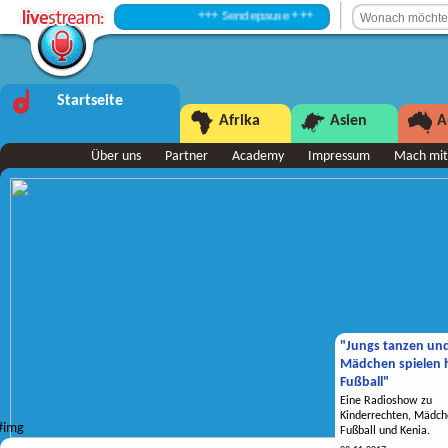
+++ Sendepause +++
Startseite
Afrika
Asien
A
Über uns
Partner
Academy
Impressum
Mach mit
"Jungs tanzen un
Mädchen spielen h
Fußball"
Eine Radioshow zu
Kinderrechten, Mädch
Fußball und Kenia.