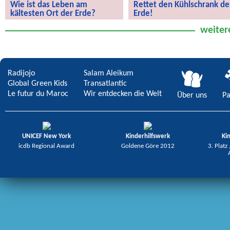
Wie ist das Leben am
Rettet den Kühlschrank de
kältesten Ort der Erde?
Erde!
Wie ist das Leben am kältesten Ort
Rettet den Kühlschrank der Erde!
weiter
der Erde?
Radijojo
Salam Aleikum
Global Green Kids
Transatlantic
Le futur du Maroc
Wir entdecken die Welt
Über uns
Pa
UNICEF New York
Kinderhilfswerk
Ki
icdb Regional Award
Goldene Göre 2012
3. Platz