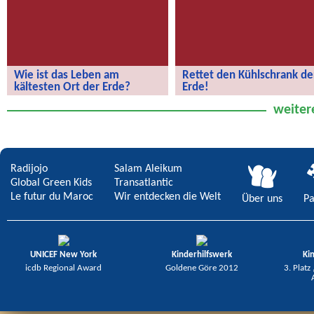
Wie ist das Leben am
Rettet den Kühlschrank de
kältesten Ort der Erde?
Erde!
Wie ist das Leben am kältesten Ort
Rettet den Kühlschrank der Erde!
weiter
der Erde?
Radijojo
Salam Aleikum
Global Green Kids
Transatlantic
Le futur du Maroc
Wir entdecken die Welt
Über uns
Pa
UNICEF New York
Kinderhilfswerk
Ki
icdb Regional Award
Goldene Göre 2012
3. Platz