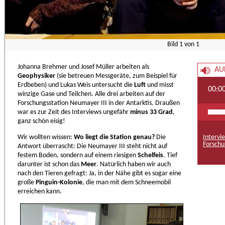
Bild
1
von
1
Johanna Brehmer und Josef Müller arbeiten als
AU
Geophysiker
(sie betreuen Messgeräte, zum Beispiel für
Erdbeben) und Lukas Weis untersucht die
Luft
und misst
00:0
winzige Gase und Teilchen. Alle drei arbeiten auf der
Forschungsstation Neumayer III in der Antarktis. Draußen
war es zur Zeit des Interviews ungefähr
minus 33 Grad
,
ganz schön eisig!
Wir wollten wissen:
Wo liegt die Station genau?
Die
Intervi
Forschu
Antwort überrascht: Die Neumayer III steht nicht auf
festem Boden, sondern auf einem riesigen
Schelfeis
. Tief
darunter ist schon das
Meer
. Natürlich haben wir auch
nach den Tieren gefragt: Ja, in der Nähe gibt es sogar eine
große
Pinguin-Kolonie
, die man mit dem Schneemobil
erreichen kann.