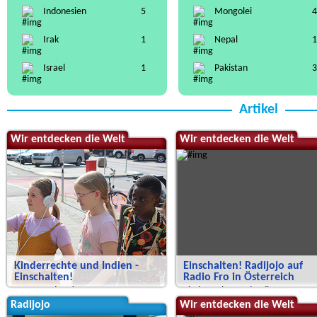
Indonesien
5
Mongolei
4
Irak
1
Nepal
1
Israel
1
Pakistan
3
Artikel
Wir entdecken die Welt
Wir entdecken die Welt
Kinderrechte und Indien -
Einschalten! Radijojo auf
Einschalten!
Radio Fro in Österreich
Neue Sendung!
Kinderrechte und Indien
Radijojo
Wir entdecken die Welt