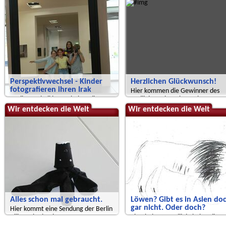
Perspektivwechsel - Kinder
Herzlichen Glückwunsch!
fotografieren ihren Irak
Hier kommen die Gewinner des
Berliner Schulklassen haben die
Radijojo Malwettbewerbs 2021
Ausstellung in Berlin besucht
Wir entdecken die Welt
Wir entdecken die Welt
Alles schon mal gebraucht.
Löwen? Gibt es in Asien do
gar nicht. Oder doch?
Hier kommt eine Sendung der Berlin
Bilingual School.
Einschalten - Radijojo bei Radio
Alex!