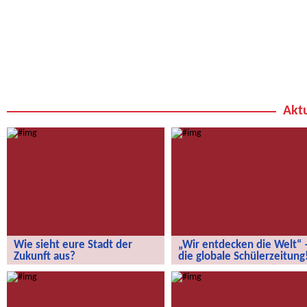
Aktu
Wie sieht eure Stadt der
„Wir entdecken die Welt“ 
Zukunft aus?
die globale Schülerzeitung
Wie sieht eure Stadt der Zukunft aus?
„Wir entdecken die Welt“ – die
globale Schülerzeitung!