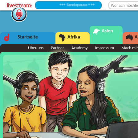
+++ Sendepause +++
Asien
Startseite
Afrika
A
Über uns
Partner
Academy
Impressum
Mach mit