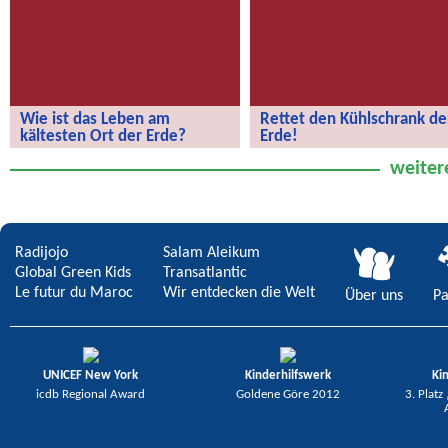
Wie ist das Leben am
Rettet den Kühlschrank de
kältesten Ort der Erde?
Erde!
Wie ist das Leben am kältesten Ort
Rettet den Kühlschrank der Erde!
weiter
der Erde?
Radijojo
Salam Aleikum
Global Green Kids
Transatlantic
Le futur du Maroc
Wir entdecken die Welt
Über uns
Pa
UNICEF New York
Kinderhilfswerk
Ki
icdb Regional Award
Goldene Göre 2012
3. Platz