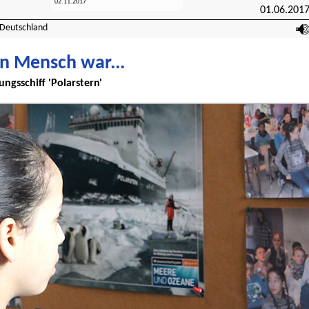
01.06.201
Deutschland
in Mensch war...
ngsschiff 'Polarstern'