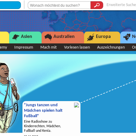
+++ Sendepause +++
Erweiterte Suche
Asien
Australien
Europa
N
demy
Impressum
Mach mit
Vorlesen lassen
Auszeichnungen
O