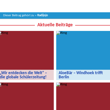
Dieser Beitrag gehört zu »
Radijojo
Aktuelle Beiträge
„Wir entdecken die Welt“ –
AloeBär – Windhoek trifft
die globale Schülerzeitung!
Berlin
„Wir entdecken die Welt“ – die
AloeBär – Windhoek trifft Berlin
globale Schülerzeitung!