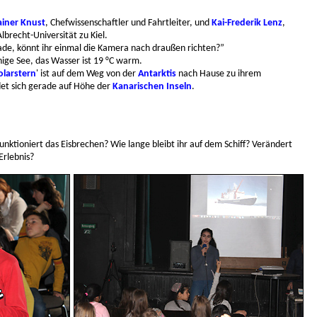
ainer Knust
, Chefwissenschaftler und Fahrtleiter, und
Kai-Frederik Lenz
,
Albrecht-Universität zu Kiel
.
erade, könnt ihr einmal die Kamera nach draußen richten?”
uhige See, das Wasser ist 19 °C warm.
olarstern
' ist auf dem Weg von der
Antarktis
nach Hause zu ihrem
et sich gerade auf Höhe der
Kanarischen Inseln
.
nktioniert das Eisbrechen? Wie lange bleibt ihr auf dem Schiff? Verändert
 Erlebnis?