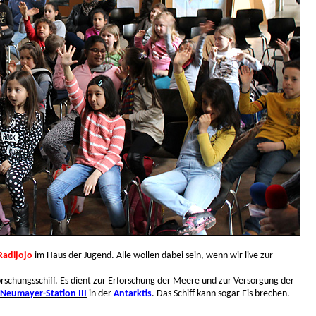
Radijojo
im Haus der Jugend. Alle wollen dabei sein, wenn wir live zur
forschungsschiff. Es dient zur Erforschung der Meere und zur Versorgung der
Neumayer-Station III
in der
Antarktis
. Das Schiff kann sogar Eis brechen.