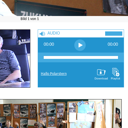
Bild
1
von
1
AUDIO
00:00
00:00
Hallo Polarstern
Download
Playlist