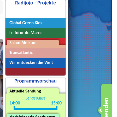
Radijojo - Projekte
7
Radijojo
Global Green Kids
Le futur du Maroc
Salam Aleikum
Transatlantic
Wir entdecken die Welt
Programmvorschau
Aktuelle Sendung
Sendepause
14:00
15:00