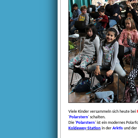
Viele Kinder versammeln sich heute bei
'
Polarstern
' schalten.
Die '
Polarstern
' ist ein modernes Polar
Koldewey-Station
in der
Arktis
und der