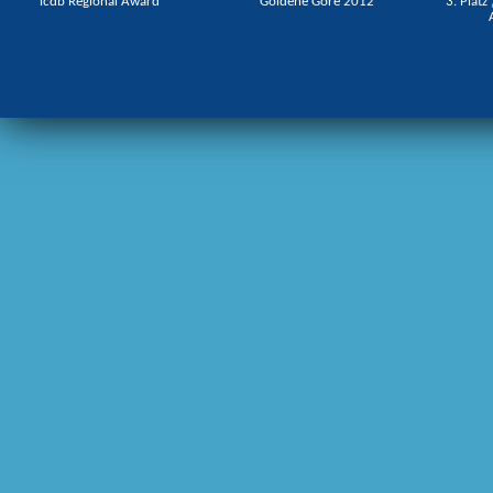
icdb Regional Award
Goldene Göre 2012
3. Platz