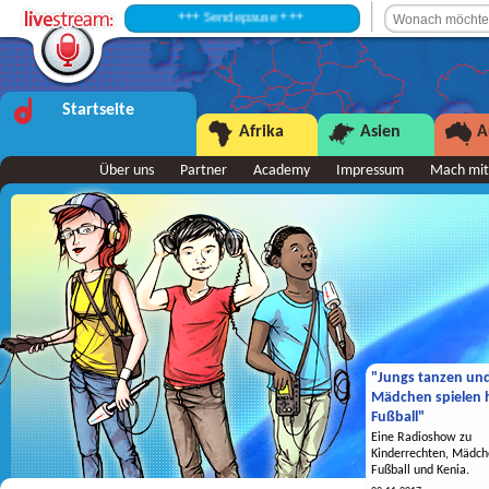
+++ Sendepause +++
Startseite
Afrika
Asien
A
Über uns
Partner
Academy
Impressum
Mach mit
"Jungs tanzen un
Mädchen spielen h
Fußball"
Eine Radioshow zu
Kinderrechten, Mädch
Fußball und Kenia.