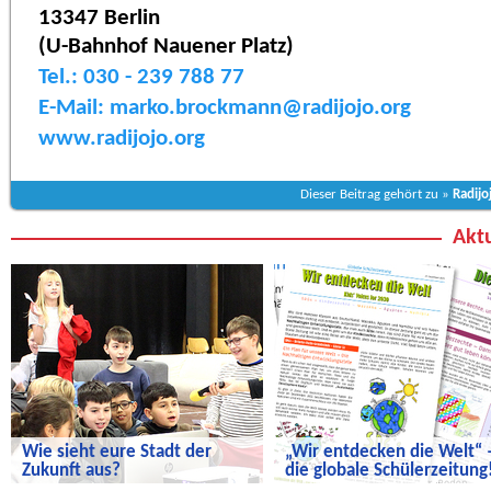
13347 Berlin
(U-Bahnhof Nauener Platz)
Tel.: 030 - 239 788 77
E-Mail: marko.brockmann@radijojo.org
www.radijojo.org
Dieser Beitrag gehört zu »
Radijo
Aktu
Wie sieht eure Stadt der
„Wir entdecken die Welt“ 
Zukunft aus?
die globale Schülerzeitung
Wie sieht eure Stadt der Zukunft aus?
„Wir entdecken die Welt“ – die