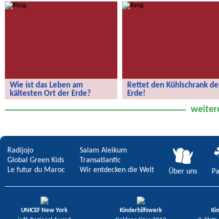
globale Schülerzeitung!
Wie ist das Leben am
Rettet den Kühlschrank de
kältesten Ort der Erde?
Erde!
Wie ist das Leben am kältesten Ort
Rettet den Kühlschrank der Erde!
weiter
der Erde?
Radijojo
Salam Aleikum
Global Green Kids
Transatlantic
Le futur du Maroc
Wir entdecken die Welt
Über uns
Pa
UNICEF New York
Kinderhilfswerk
Ki