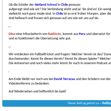
Ob die Schüler der
Netland School
in
Chile
genauso
aufgeregt sind wie wir? Die Verbindung steht und ja! Sie sind es! Ein wenig
vielleicht noch ganz müde sind. In
Chile
ist es erst früher Morgen, aber d
sind hellwach und freuen sich genauso auf uns wie wir uns auf sie.
Dina
eine Mitarbeiterin von
RadiJoJo
, kommt aus
Peru
und übersetzt für 
und so funktioniert die Übersetzung sehr gut.
Wir entdecken ein Fußballtrickot und fragen: Welcher Verein ist das? Dana
durcheinander: Kennt ihr diesen Verein? Kennt ihr diesen Spieler? Welche 
Die Antworten und noch vieles mehr könnt ihr euch in unserem Podcast a
Am Ende bleibt nur noch uns bei
David Terrazas
und den Schülern von de
Videokonferenz zu bedanken.
Auf Wiedersehen und hoffentlich bis bald!
Dieser Beitrag gehört zu »
Radijo