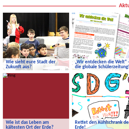
Aktu
Wie sieht eure Stadt der
„Wir entdecken die Welt“ 
Zukunft aus?
die globale Schülerzeitung
Wie sieht eure Stadt der Zukunft aus?
„Wir entdecken die Welt“ – die
globale Schülerzeitung!
Wie ist das Leben am
Rettet den Kühlschrank de
kältesten Ort der Erde?
Erde!