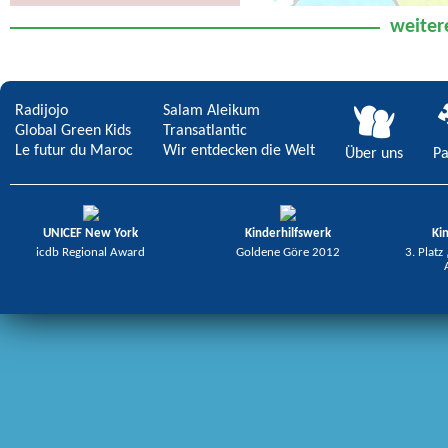
Wie ist das Leben am kältesten Ort
Rettet den Kühlschrank der Erde!
weiter
der Erde?
Radijojo
Salam Aleikum
Global Green Kids
Transatlantic
Le futur du Maroc
Wir entdecken die Welt
Über uns
Pa
UNICEF New York
Kinderhilfswerk
Ki
icdb Regional Award
Goldene Göre 2012
3. Platz