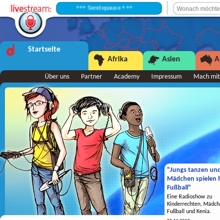
+++ Sendepause +++
Startseite
Afrika
Asien
A
Über uns
Partner
Academy
Impressum
Mach mit
"Jungs tanzen un
Mädchen spielen h
Fußball"
Eine Radioshow zu
Kinderrechten, Mädch
Fußball und Kenia.