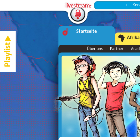
+++ Sendepause
Startseite
Afrika
Über uns
Partner
Aca