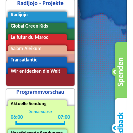
Radijojo - Projekte
Radijojo
Global Green Kids
Le futur du Maroc
Salam Aleikum
Transatlantic
Wir entdecken die Welt
Programmvorschau
Aktuelle Sendung
Sendepause
06:00
07:00