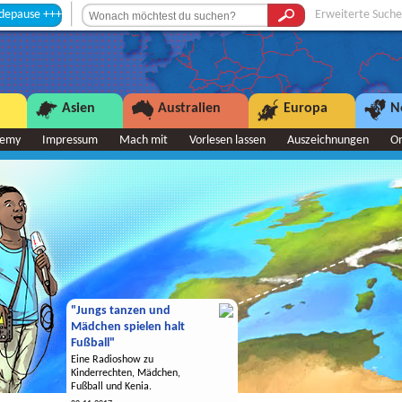
 +++
Erweiterte Suche
Asien
Australien
Europa
N
demy
Impressum
Mach mit
Vorlesen lassen
Auszeichnungen
O
"Jungs tanzen und
Mädchen spielen halt
Fußball"
Eine Radioshow zu
Kinderrechten, Mädchen,
Fußball und Kenia.