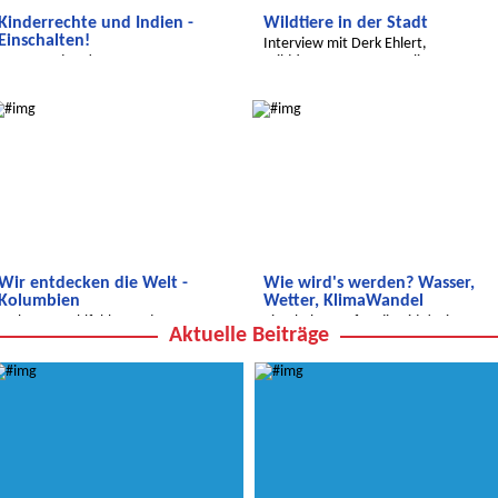
Kinderrechte und Indien -
Wildtiere in der Stadt
Einschalten!
Interview mit Derk Ehlert,
Neue Sendung!
Wildtierexperte von Berlin
Wir entdecken die Welt
Wir entdecken die Welt
Wir entdecken die Welt -
Wie wird's werden? Wasser,
Kolumbien
Wetter, KlimaWandel
Wohnen, Wohlfühlen und
Einschalten auf Radio Tide! Hier
Aktuelle Beiträge
Straßenfußball
kommt eine neue Sendung!