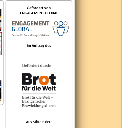
Gefördert von
ENGAGEMENT GLOBAL
im Auftrag des
nsere Welt!
Wie is
sklasse der Ludwig-Hofmann-Grundschule in Berlin. Wir haben
Wir, die
chte aufgenommen und unsere erste eigene Radiosendung
deutsche
neugieri
Aus Mitteln der: