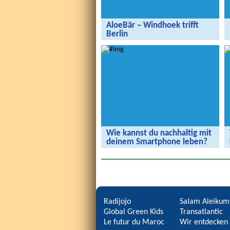
AloeBär – Windhoek trifft
Berlin
AloeBär – Windhoek trifft Berlin
Wie kannst du nachhaltig mit
deinem Smartphone leben?
Wie kannst du nachhaltig mit deinem
Smartphone leben?
Radijojo
Salam Aleikum
Global Green Kids
Transatlantic
Le futur du Maroc
Wir entdecken 