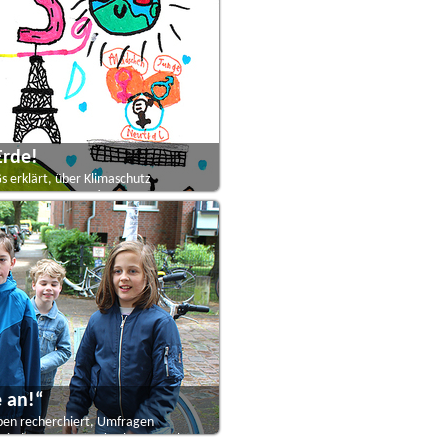
Erde!
Gs erklärt, über Klimaschutz
er Neumayer-Station III g...
e an!“
aben recherchiert, Umfragen
 Kindern aus Marrakech gesproch...