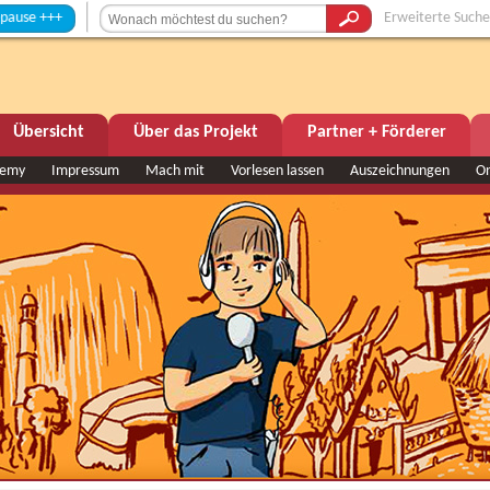
+++
Erweiterte Suche
Übersicht
Über das Projekt
Partner + Förderer
demy
Impressum
Mach mit
Vorlesen lassen
Auszeichnungen
O