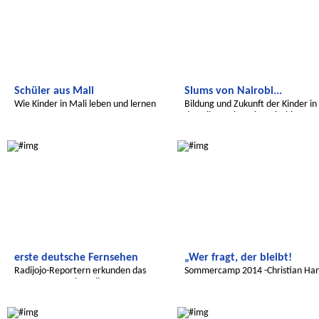
Schüler aus Mali
Slums von Nairobi...
Wie Kinder in Mali leben und lernen
Bildung und Zukunft der Kinder in
den Kibera Slums in Nairobi
Radijojo
Radijojo
erste deutsche Fernsehen
„Wer fragt, der bleibt!
Radijojo-Reportern erkunden das
Sommercamp 2014 -Christian Ha
ARD-Hauptstadtstudio
Wir entdecken die Welt
Radijojo