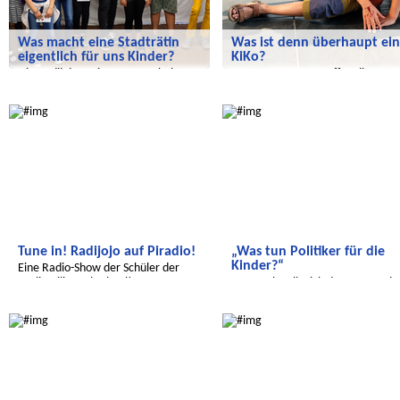
Was macht eine Stadträtin
Was ist denn überhaupt ein
eigentlich für uns Kinder?
KiKo?
Die Radijojo-Ferienreporter haben
Unsere Reporter treffen die
Ramona Reiser eingeladen.
Mitglieder der Kinderkommission
Wir entdecken die Welt
Radijojo
Tune in! Radijojo auf Piradio!
„Was tun Politiker für die
Kinder?“
Eine Radio-Show der Schüler der
Berlin Bilingual School!
Eva Högl stellt sich den Fragen de
Radijojo-Reporter
Wir entdecken die Welt
Radijojo