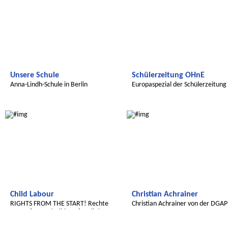
Unsere Schule
Schülerzeitung OHnE
Anna-Lindh-Schule in Berlin
Europaspezial der Schülerzeitung
OHnE
Wir entdecken die Welt
Radijojo
Child Labour
Christian Achrainer
RIGHTS FROM THE START! Rechte
Christian Achrainer von der DGAP
von Anfang an! Bildung für alle!
Radijojo
Radijojo