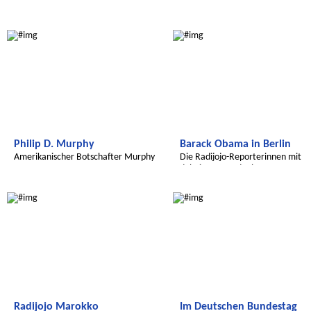
Transatlantic
Transatlantic
Philip D. Murphy
Barack Obama in Berlin
Amerikanischer Botschafter Murphy
Die Radijojo-Reporterinnen mit
dabei am Brandenburger Tor
Radijojo
Radijojo
Radijojo Marokko
Im Deutschen Bundestag