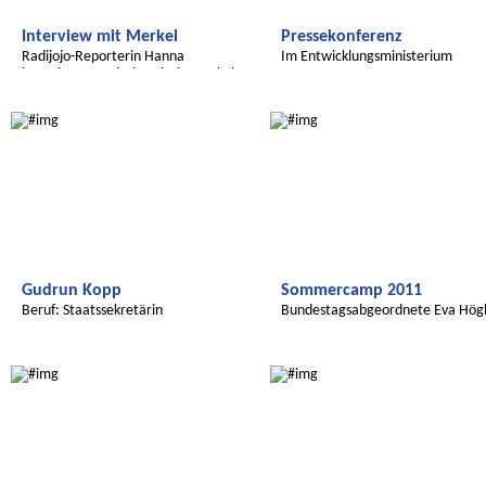
Interview mit Merkel
Pressekonferenz
Radijojo-Reporterin Hanna
Im Entwicklungsministerium
interviewt Bundeskanzlerin Merkel
Radijojo
Radijojo
Gudrun Kopp
Sommercamp 2011
Beruf: Staatssekretärin
Bundestagsabgeordnete Eva Hög
zu Gast
Radijojo
Radijojo