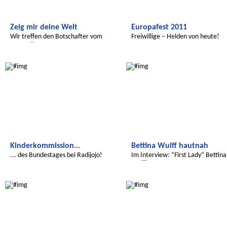
Zeig mir deine Welt
Europafest 2011
Wir treffen den Botschafter vom
Freiwillige – Helden von heute!
Senegal!
Radijojo
Radijojo
Kinderkommission...
Bettina Wulff hautnah
... des Bundestages bei Radijojo!
Im Interview: “First Lady“ Bettina
Wulff
Radijojo
Radijojo