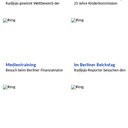
Radijojo gewinnt Wettbewerb der
25 Jahre Kinderkommission
UN
Radijojo
Radijojo
Medientraining
Im Berliner Reichstag
Besuch beim Berliner Finanzsenator
Radijojo-Reporter besuchen den
Reichstag
Wir entdecken die Welt
Radijojo