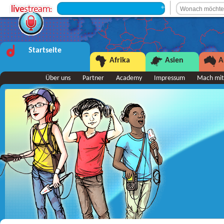
+++ Sendepause +++
Startseite
Afrika
Asien
A
Über uns
Partner
Academy
Impressum
Mach mit