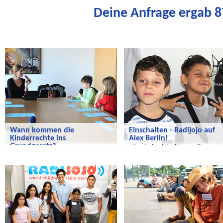
Deine Anfrage ergab 87
Radijojo
Radijojo
Wann kommen die
Einschalten - Radijojo auf
Kinderrechte ins
Alex Berlin!
Grundgesetz?
Hier dreht sich alles um die
Wann kommen die Kinderrechte ins
Kinderrechte!
Radijojo
Radijojo
Grundgesetz?