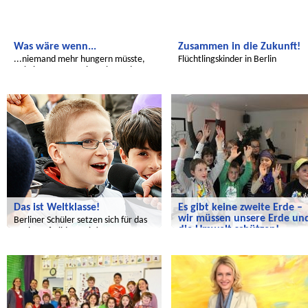
Was wäre wenn...
Zusammen in die Zukunft!
...niemand mehr hungern müsste,
Flüchtlingskinder in Berlin
es keine Armut mehr gäbe und..
Radijojo
Radijojo
Das ist Weltklasse!
Es gibt keine zweite Erde –
wir müssen unsere Erde un
Berliner Schüler setzen sich für das
die Umwelt schützen!
Recht auf Bildung ein!
Eine Sendung zum Thema Umwel
Radijojo
Wir entdecken die Welt