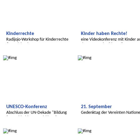
Kinderrechte
Kinder haben Rechte!
Radijojo-Workshop für Kinderrechte
eine Videokonferenz mit Kinder a
& Partizipation
dem Hort „KiBu“ in Freiberg
Global Green Kids
Radijojo
UNESCO-Konferenz
21. September
Abschluss der UN-Dekade "Bildung
Gedenktag der Vereinten Nation
für nachhaltige Entwicklung"
Radijojo
Radijojo