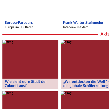
Europa-Parcours
Frank Walter Steinmeier
Europa im FEZ Berlin
Interview mit dem
Bundesaußenminister
Aktu
Wie sieht eure Stadt der
„Wir entdecken die Welt“ 
Zukunft aus?
die globale Schülerzeitung
Wie sieht eure Stadt der Zukunft aus?
„Wir entdecken die Welt“ – die
globale Schülerzeitung!