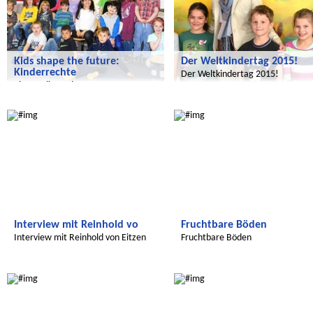
Kids shape the future:
Der Weltkindertag 2015!
Kinderrechte
Der Weltkindertag 2015!
Eine Radiosendung zu
Kinderrechten, Europa und Indien
Wir entdecken die Welt
Global Green Kids
Interview mit Reinhold vo
Fruchtbare Böden
Interview mit Reinhold von Eitzen
Fruchtbare Böden
von UNICEF
Radijojo
Radijojo