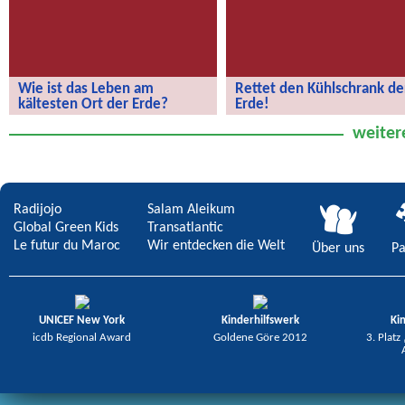
Wie ist das Leben am
Rettet den Kühlschrank de
kältesten Ort der Erde?
Erde!
Wie ist das Leben am kältesten Ort
Rettet den Kühlschrank der Erde!
weiter
der Erde?
Radijojo
Salam Aleikum
Global Green Kids
Transatlantic
Le futur du Maroc
Wir entdecken die Welt
Über uns
Pa
UNICEF New York
Kinderhilfswerk
Ki
icdb Regional Award
Goldene Göre 2012
3. Platz