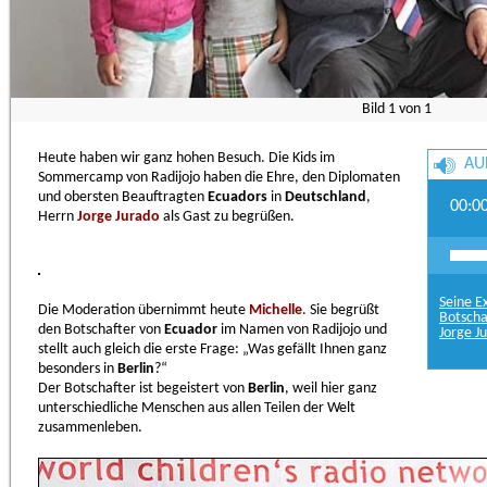
Bild
1
von
1
Heute haben wir ganz hohen Besuch. Die Kids im
AU
Sommercamp von Radijojo haben die Ehre, den Diplomaten
und obersten Beauftragten
Ecuadors
in
Deutschland
,
00:0
Herrn
Jorge Jurado
als Gast zu begrüßen.
Seine E
Die Moderation übernimmt heute
Michelle
. Sie begrüßt
Botscha
den Botschafter von
Ecuador
im Namen von Radijojo und
Jorge J
stellt auch gleich die erste Frage: „Was gefällt Ihnen ganz
besonders in
Berlin
?“
Der Botschafter ist begeistert von
Berlin
, weil hier ganz
unterschiedliche Menschen aus allen Teilen der Welt
zusammenleben.