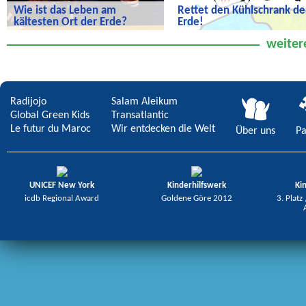
Wie ist das Leben am
Rettet den Kühlschrank de
kältesten Ort der Erde?
Erde!
Wie ist das Leben am kältesten Ort
Rettet den Kühlschrank der Erde!
weiter
der Erde?
Radijojo
Salam Aleikum
Global Green Kids
Transatlantic
Le futur du Maroc
Wir entdecken die Welt
Über uns
Pa
UNICEF New York
Kinderhilfswerk
Ki
icdb Regional Award
Goldene Göre 2012
3. Platz