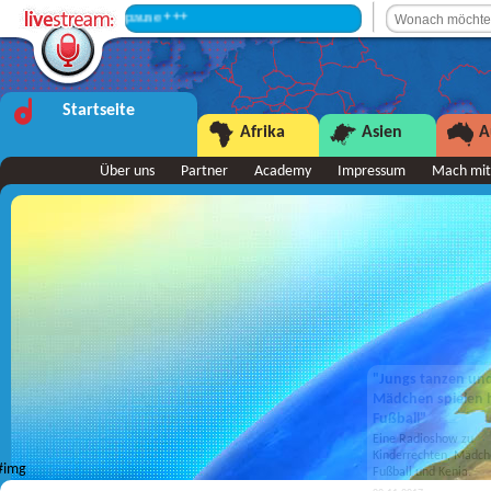
+++ Sendepause +++
Startseite
Afrika
Asien
A
Über uns
Partner
Academy
Impressum
Mach mit