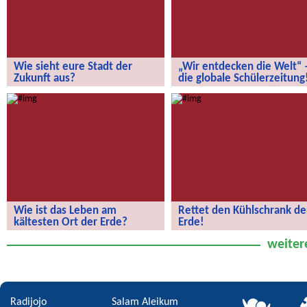
Wie sieht eure Stadt der
„Wir entdecken die Welt“ 
Zukunft aus?
die globale Schülerzeitung
Wie sieht eure Stadt der Zukunft aus?
„Wir entdecken die Welt“ – die
globale Schülerzeitung!
Wie ist das Leben am
Rettet den Kühlschrank de
kältesten Ort der Erde?
Erde!
Wie ist das Leben am kältesten Ort
Rettet den Kühlschrank der Erde!
weiter
der Erde?
Radijojo
Salam Aleikum