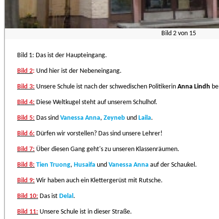
Bild
2
von
15
Bild 1: Das ist der Haupteingang.
Bild 2
:
Und hier ist der Nebeneingang.
Bild 3:
Unsere Schule ist nach der schwedischen Politikerin
Anna Lindh
be
Bild 4:
Diese Weltkugel steht auf unserem Schulhof.
Bild 5:
Das sind
Vanessa Anna
,
Zeyneb
und
Laila
.
Bild 6:
Dürfen wir vorstellen? Das sind unsere Lehrer!
Bild 7:
Über diesen Gang geht's zu unseren Klassenräumen.
Bild 8:
Tien Truong
,
Husaifa
und
Vanessa Anna
auf der Schaukel.
Bild 9:
Wir haben auch ein Klettergerüst mit Rutsche.
Bild 10:
Das ist
Delal
.
Bild 11:
Unsere Schule ist in dieser Straße.