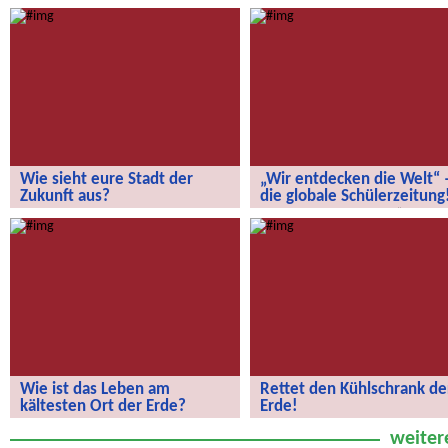
Wie sieht eure Stadt der
„Wir entdecken die Welt“ 
Zukunft aus?
die globale Schülerzeitung
Wie sieht eure Stadt der Zukunft aus?
„Wir entdecken die Welt“ – die
globale Schülerzeitung!
Wie ist das Leben am
Rettet den Kühlschrank de
kältesten Ort der Erde?
Erde!
Wie ist das Leben am kältesten Ort
Rettet den Kühlschrank der Erde!
weiter
der Erde?