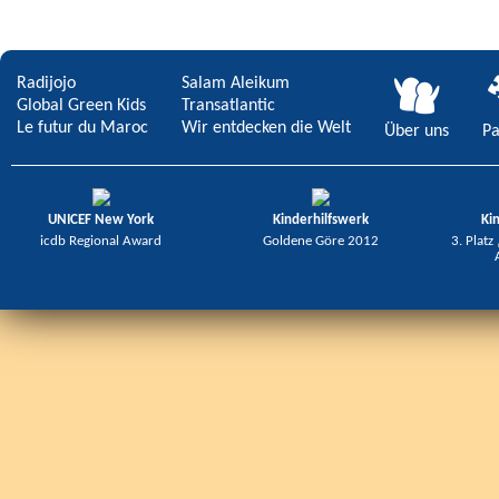
Radijojo
Salam Aleikum
Global Green Kids
Transatlantic
Le futur du Maroc
Wir entdecken die Welt
Über uns
Pa
UNICEF New York
Kinderhilfswerk
Ki
icdb Regional Award
Goldene Göre 2012
3. Platz