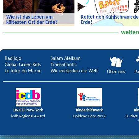
Wie ist das Leben am
Rettet den Kühlschrank de
kältesten Ort der Erde?
Erde!
Wie ist das Leben am kältesten Ort
Rettet den Kühlschrank der Erde!
weiter
der Erde?
Radijojo
Salam Aleikum
Global Green Kids
Transatlantic
Le futur du Maroc
Wir entdecken die Welt
Über uns
Pa
UNICEF New York
Kinderhilfswerk
Ki
icdb Regional Award
Goldene Göre 2012
3. Platz