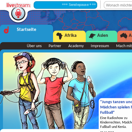
+++ Sendepause +++
Startseite
Afrika
Asien
A
Über uns
Partner
Academy
Impressum
Mach mit
"Jungs tanzen un
Mädchen spielen h
Fußball"
Eine Radioshow zu
Kinderrechten, Mädch
Fußball und Kenia.