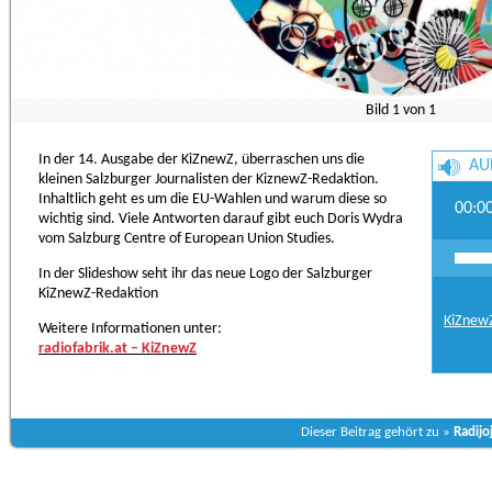
Bild
1
von
1
In der 14. Ausgabe der KiZnewZ, überraschen uns die
AU
kleinen Salzburger Journalisten der KiznewZ-Redaktion.
Inhaltlich geht es um die EU-Wahlen und warum diese so
00:0
wichtig sind. Viele Antworten darauf gibt euch Doris Wydra
vom Salzburg Centre of European Union Studies.
In der Slideshow seht ihr das neue Logo der Salzburger
KiZnewZ-Redaktion
KiZnew
Weitere Informationen unter:
radiofabrik.at – KiZnewZ
Dieser Beitrag gehört zu »
Radijo