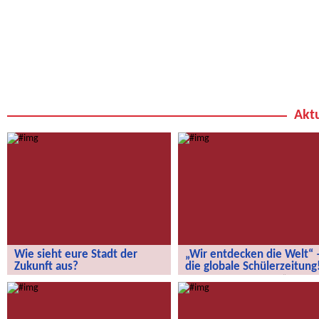
Aktu
Wie sieht eure Stadt der
„Wir entdecken die Welt“ 
Zukunft aus?
die globale Schülerzeitung
Wie sieht eure Stadt der Zukunft aus?
„Wir entdecken die Welt“ – die
globale Schülerzeitung!