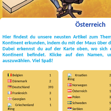
Österreich
Hier findest du unsere neusten Artikel zum The
Kontinent erkunden, indem du mit der Maus über die
Dabei erkennst du auf der Karte oben, wo sich
Kontinent befindet. Klicke auf den Namen, 
auszuwählen. Viel Spaß!
Belgien
1
Kroatien
2
Dänemark
2
Norwegen
1
Deutschland
393
Österreich
1
Frankreich
3
Polen
3
Georgien
1
Schweden
5
Griechenland
1
Serbien
2