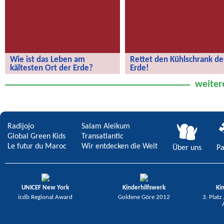
Wie ist das Leben am
Rettet den Kühlschrank de
kältesten Ort der Erde?
Erde!
Wie ist das Leben am kältesten Ort
Rettet den Kühlschrank der Erde!
weiter
der Erde?
Radijojo
Salam Aleikum
Global Green Kids
Transatlantic
Le futur du Maroc
Wir entdecken die Welt
Über uns
Pa
UNICEF New York
Kinderhilfswerk
Ki
icdb Regional Award
Goldene Göre 2012
3. Platz