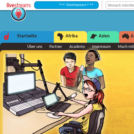
+++ Sendepause +++
Startseite
Afrika
Asien
A
Über uns
Partner
Academy
Impressum
Mach mit