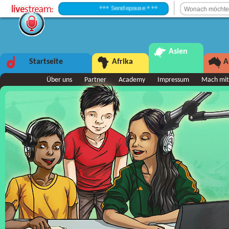
+++ Sendepause +++
Asien
Startseite
Afrika
A
Über uns
Partner
Academy
Impressum
Mach mit