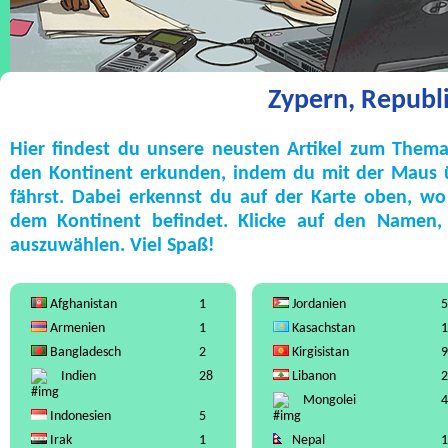
Zypern, Republ
Hier findest du unsere neusten Artikel zum Thema
den Kontinent erkunden, indem du mit der Maus üb
fährst. Dabei erkennst du auf der Karte oben, wo
dem Kontinent befindet. Klicke auf den Namen,
auszuwählen. Viel Spaß!
Afghanistan
1
Jordanien
5
Armenien
1
Kasachstan
1
Bangladesch
2
Kirgisistan
9
Indien
28
Libanon
2
Mongolei
4
Indonesien
5
Irak
1
Nepal
1