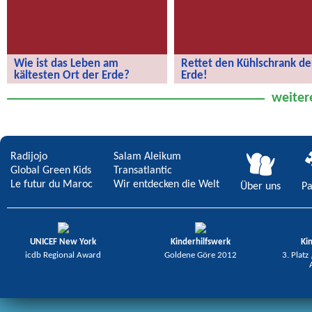
Wie ist das Leben am
Rettet den Kühlschrank de
kältesten Ort der Erde?
Erde!
Wie ist das Leben am kältesten Ort
Rettet den Kühlschrank der Erde!
weiter
der Erde?
Radijojo
Salam Aleikum
Global Green Kids
Transatlantic
Le futur du Maroc
Wir entdecken die Welt
Über uns
Pa
UNICEF New York
Kinderhilfswerk
Ki
icdb Regional Award
Goldene Göre 2012
3. Platz