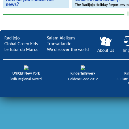
news?
The Radijojo Holiday Reporters 
the members of the Children
The Radijojo Holiday Reporters visit
the rbb.
Radijojo
Salam Aleikum
Global Green Kids
Transatlantic
Le futur du Maroc
We discover the world
About Us
Imp
UNICEF New York
Kinderhilfswerk
Ki
icdb Regional Award
Goldene Göre 2012
3. Platz