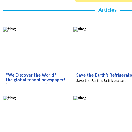
Articles
We discover the world
We discover the world
“We Discover the World” –
Save the Earth’s Refrigerato
the global school newspaper!
Save the Earth’s Refrigerator!
“We Discover the World” – the
global school newspaper!
Radijojo
Radijojo