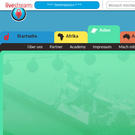
+++ Sendepause +++
Asien
Startseite
Afrika
A
Über uns
Partner
Academy
Impressum
Mach mit