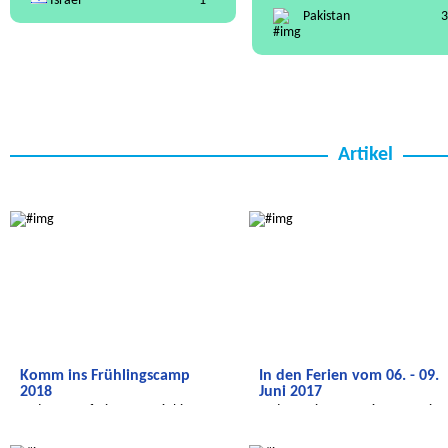
Israel
1
Pakistan
3
Artikel
Radijojo
Radijojo
Komm ins Frühlingscamp
In den Ferien vom 06. - 09.
2018
Juni 2017
In den Osterferien vom 26. bis 29.
In den Ferien vom 06. - 09. Juni 2
März und vom 3. bis 6. April
Radijojo
Radijojo