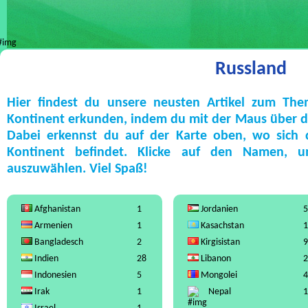
Russland
Hier findest du unsere neusten Artikel zum Th
Kontinent erkunden, indem du mit der Maus über die
Dabei erkennst du auf der Karte oben, wo sich
Kontinent befindet. Klicke auf den Namen, 
auszuwählen. Viel Spaß!
Afghanistan
1
Jordanien
5
Armenien
1
Kasachstan
1
Bangladesch
2
Kirgisistan
9
Indien
28
Libanon
2
Indonesien
5
Mongolei
4
Irak
1
Nepal
1