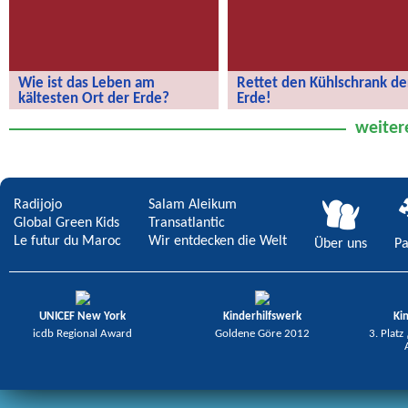
Wie ist das Leben am
Rettet den Kühlschrank de
kältesten Ort der Erde?
Erde!
Wie ist das Leben am kältesten Ort
Rettet den Kühlschrank der Erde!
weiter
der Erde?
Radijojo
Salam Aleikum
Global Green Kids
Transatlantic
Le futur du Maroc
Wir entdecken die Welt
Über uns
Pa
UNICEF New York
Kinderhilfswerk
Ki
icdb Regional Award
Goldene Göre 2012
3. Platz