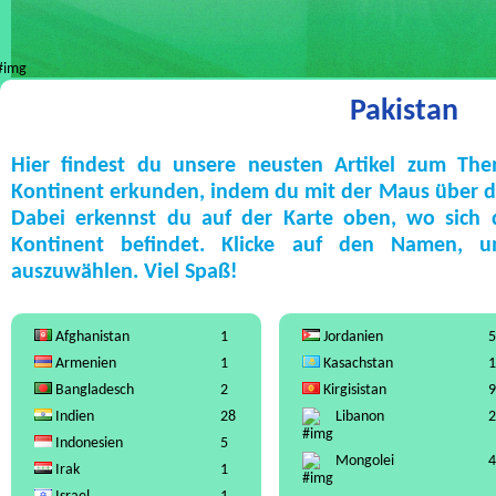
Pakistan
Hier findest du unsere neusten Artikel zum Th
Kontinent erkunden, indem du mit der Maus über die
Dabei erkennst du auf der Karte oben, wo sich
Kontinent befindet. Klicke auf den Namen, 
auszuwählen. Viel Spaß!
Afghanistan
1
Jordanien
5
Armenien
1
Kasachstan
1
Bangladesch
2
Kirgisistan
9
Indien
28
Libanon
2
Indonesien
5
Mongolei
4
Irak
1