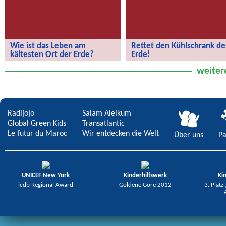
Wie ist das Leben am
Rettet den Kühlschrank de
kältesten Ort der Erde?
Erde!
Wie ist das Leben am kältesten Ort
Rettet den Kühlschrank der Erde!
weiter
der Erde?
Radijojo
Salam Aleikum
Global Green Kids
Transatlantic
Le futur du Maroc
Wir entdecken die Welt
Über uns
Pa
UNICEF New York
Kinderhilfswerk
Ki
icdb Regional Award
Goldene Göre 2012
3. Platz