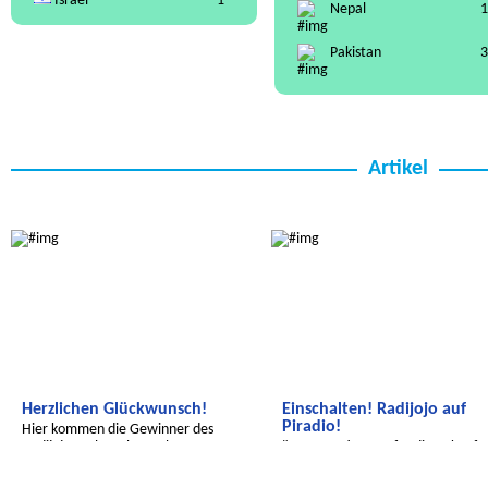
Israel
1
Nepal
1
Pakistan
3
Artikel
Wir entdecken die Welt
Radijojo
Herzlichen Glückwunsch!
Einschalten! Radijojo auf
Piradio!
Hier kommen die Gewinner des
Radijojo Malwettbewerbs 2021
"Unsere Stimmen für die Zukunft