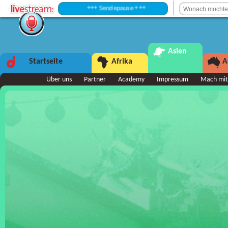
+++ Sendepause +++
Asien
Startseite
Afrika
A
Über uns
Partner
Academy
Impressum
Mach mit