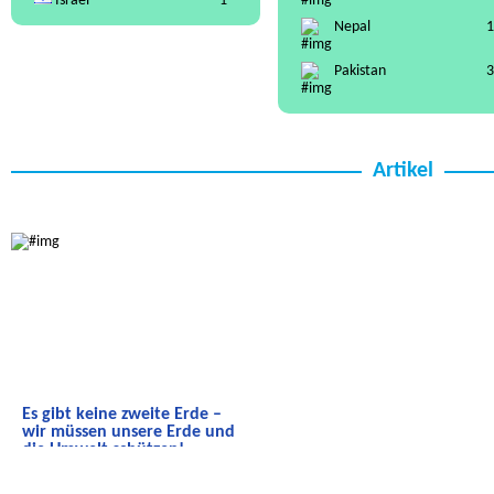
Israel
1
Nepal
1
Pakistan
3
Artikel
Radijojo
Es gibt keine zweite Erde –
wir müssen unsere Erde und
die Umwelt schützen!
Eine Sendung zum Thema Umwelt.