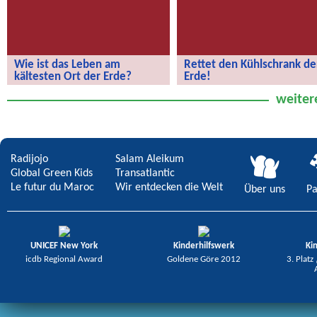
Wie ist das Leben am
Rettet den Kühlschrank de
kältesten Ort der Erde?
Erde!
Wie ist das Leben am kältesten Ort
Rettet den Kühlschrank der Erde!
weiter
der Erde?
Radijojo
Salam Aleikum
Global Green Kids
Transatlantic
Le futur du Maroc
Wir entdecken die Welt
Über uns
Pa
UNICEF New York
Kinderhilfswerk
Ki
icdb Regional Award
Goldene Göre 2012
3. Platz