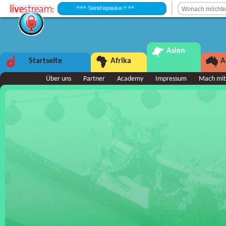
+++ Sendepause +++
Asien
Startseite
Afrika
A
Über uns
Partner
Academy
Impressum
Mach mit