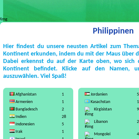
Philippinen
Hier findest du unsere neusten Artikel zum Them
Kontinent erkunden, indem du mit der Maus über die
Dabei erkennst du auf der Karte oben, wo sich
Kontinent befindet. Klicke auf den Namen, 
auszuwählen. Viel Spaß!
Afghanistan
1
Jordanien
5
Armenien
1
Kasachstan
1
Bangladesch
2
Kirgisistan
9
Indien
28
Libanon
2
Indonesien
5
Irak
1
Mongolei
4