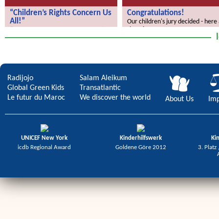
“Children’s Rights Concern Us
Congratulations!
All!”
Our children's jury decided - here
the winners.
“Children’s Rights Concern Us All!”
Radijojo
Salam Aleikum
Global Green Kids
Transatlantic
Le futur du Maroc
We discover the world
About Us
Imp
UNICEF New York
Kinderhilfswerk
Ki
icdb Regional Award
Goldene Göre 2012
3. Platz