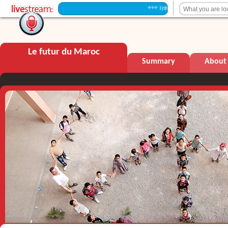
+++ Intermission +++
Le futur du Maroc
Summary
About