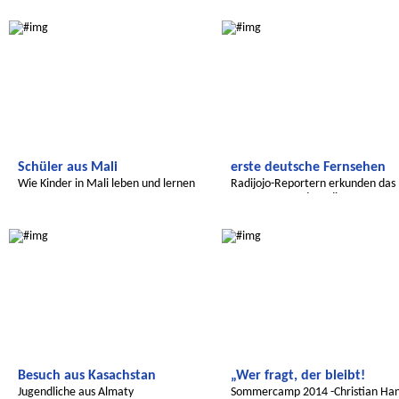
Radijojo
Radijojo
Schüler aus Mali
erste deutsche Fernsehen
Wie Kinder in Mali leben und lernen
Radijojo-Reportern erkunden das
ARD-Hauptstadtstudio
Radijojo
Radijojo
Besuch aus Kasachstan
„Wer fragt, der bleibt!
Jugendliche aus Almaty
Sommercamp 2014 -Christian Ha