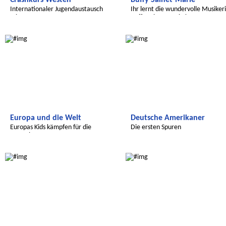
Crashkurs Westen
Buffy Sainet-Marie
Internationaler Jugendaustausch
Ihr lernt die wundervolle Musiker
mit YFU
Buffy Sainet-Marie kennen
Radijojo
Transatlantic
Europa und die Welt
Deutsche Amerikaner
Europas Kids kämpfen für die
Die ersten Spuren
Umwelt
Radijojo
Radijojo