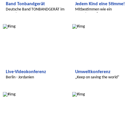
Band Tonbandgerät
Jedem Kind eine Stimme!
Deutsche Band TONBANDGERÄT im
Mitbestimmen wie ein
Interview
Erwachsener?
Radijojo
Global Green Kids
Live-Videokonferenz
Umweltkonferenz
Berlin - Jordanien
„Keep on saving the world“
Radijojo
Radijojo