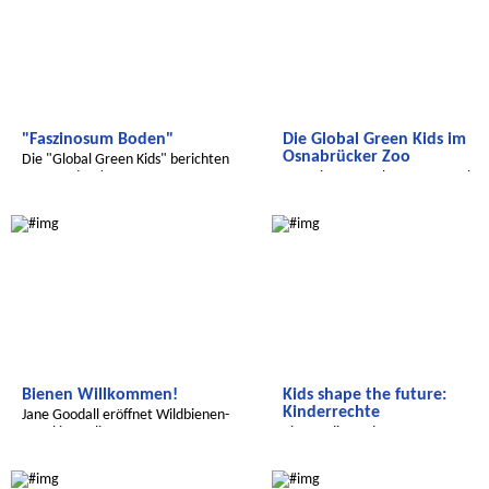
"Faszinosum Boden"
Die Global Green Kids im
Osnabrücker Zoo
Die "Global Green Kids" berichten
aus Potsdam!
Interview zum Thema Artenschut
Global Green Kids
Radijojo
Bienen Willkommen!
Kids shape the future:
Kinderrechte
Jane Goodall eröffnet Wildbienen-
Hotel in Berlin.
Eine Radiosendung zu
Kinderrechten, Europa und Indien
Wir entdecken die Welt
Radijojo