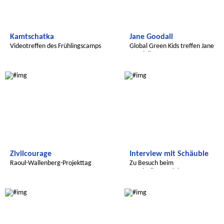
Kamtschatka
Jane Goodall
Videotreffen des Frühlingscamps
Global Green Kids treffen Jane
Goodall
Radijojo
Radijojo
Zivilcourage
Interview mit Schäuble
Raoul-Wallenberg-Projekttag
Zu Besuch beim
Bundesfinanzminister
Radijojo
Radijojo