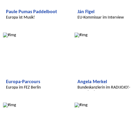
Paule Pumas Paddelboot
Ján Figel
Europa ist Musik!
EU-Kommissar im Interview
Radijojo
Radijojo
Europa-Parcours
Angela Merkel
Europa im FEZ Berlin
Bundeskanzlerin im RADIJOJO!-
Interview!
Transatlantic
Transatlantic