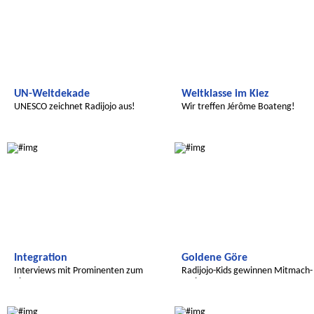
UN-Weltdekade
Weltklasse im Kiez
UNESCO zeichnet Radijojo aus!
Wir treffen Jérôme Boateng!
Radijojo
Radijojo
Integration
Goldene Göre
Interviews mit Prominenten zum
Radijojo-Kids gewinnen Mitmach-
Thema
Preis
Wir entdecken die Welt
Radijojo