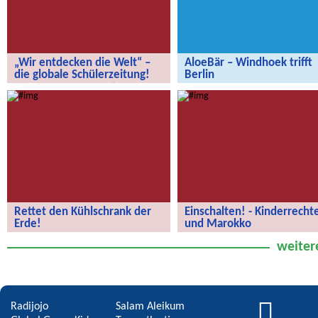
„Wir entdecken die Welt“ –
AloeBär – Windhoek trifft
die globale Schülerzeitung!
Berlin
„Wir entdecken die Welt“ – die
AloeBär – Windhoek trifft Berlin
globale Schülerzeitung!
Rettet den Kühlschrank der
Einschalten! - Kinderrecht
Erde!
und Marokko
Rettet den Kühlschrank der Erde!
Kinderrechte und Marokko
weiter
Radijojo
Salam Aleikum