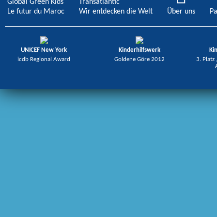
Global Green Kids
Transatlantic
Le futur du Maroc
Wir entdecken die Welt
Über uns
Pa
UNICEF New York
Kinderhilfswerk
Ki
icdb Regional Award
Goldene Göre 2012
3. Platz