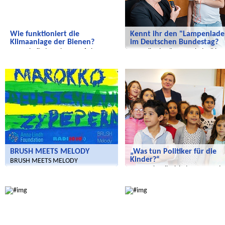
Wie funktioniert die
Kennt ihr den "Lampenlade
Klimaanlage der Bienen?
im Deutschen Bundestag?
Heute befinden wir uns auf einer
Kennt ihr den "Lampenladen" im
Stippvisite im Himmelbeet
Deutschen Bundestag?
Radijojo
Radijojo
BRUSH MEETS MELODY
„Was tun Politiker für die
Kinder?“
BRUSH MEETS MELODY
Eva Högl stellt sich den Fragen de
Radijojo-Reporter
Radijojo
Salam Aleikum