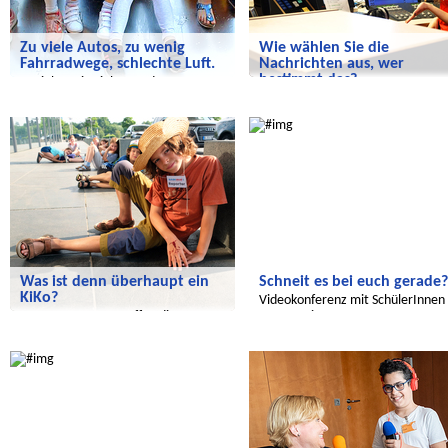
Zu viele Autos, zu wenig
Wie wählen Sie die
Fahrradwege, schlechte Luft.
Nachrichten aus, wer
bestimmt das?
So sieht es in vielen Städten aus.
Was muss sich ändern?
Die Ferienreporter besuchen den
Radijojo
Radijojo
rbb
Was ist denn überhaupt ein
Schneit es bei euch gerade?
KiKo?
Videokonferenz mit SchülerInnen 
Unsere Reporter treffen die
Buenos Aires
Mitglieder der Kinderkommission
Radijojo
Radijojo