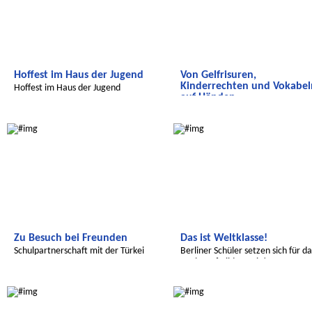
Hoffest im Haus der Jugend
Von Gelfrisuren,
Kinderrechten und Vokabel
Hoffest im Haus der Jugend
auf Händen...
Hier kommt unsere neue
Radijojo
Radijojo
Schülerzeitung aus Sid Zouine!
Zu Besuch bei Freunden
Das ist Weltklasse!
Schulpartnerschaft mit der Türkei
Berliner Schüler setzen sich für da
Recht auf Bildung ein!
Global Green Kids
Global Green Kids