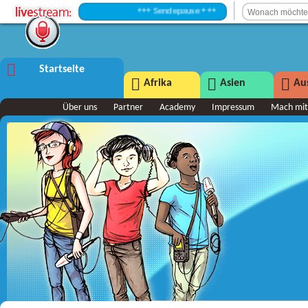
+++ Sendepause +++
Startseite
Afrika
Asien
Aus
Über uns
Partner
Academy
Impressum
Mach mit