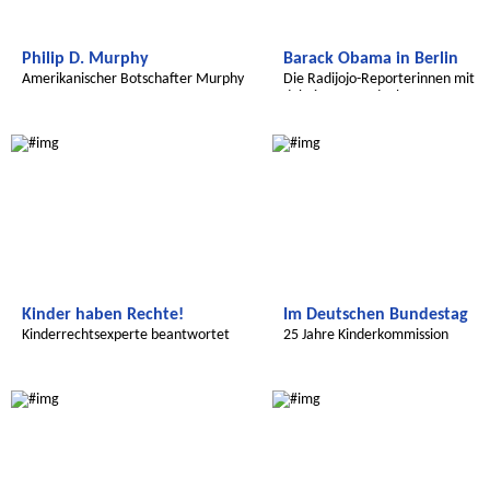
Philip D. Murphy
Barack Obama in Berlin
Amerikanischer Botschafter Murphy
Die Radijojo-Reporterinnen mit
dabei am Brandenburger Tor
Radijojo
Radijojo
Kinder haben Rechte!
Im Deutschen Bundestag
Kinderrechtsexperte beantwortet
25 Jahre Kinderkommission
Fragen
Radijojo
Radijojo