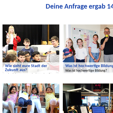
Deine Anfrage ergab 14
Wir entdecken die Welt
Radijojo
Wie sieht eure Stadt der
Was ist hochwertige Bildun
Zukunft aus?
Was ist hochwertige Bildung?
Wie sieht eure Stadt der Zukunft
aus?
Wir entdecken die Welt
Radijojo