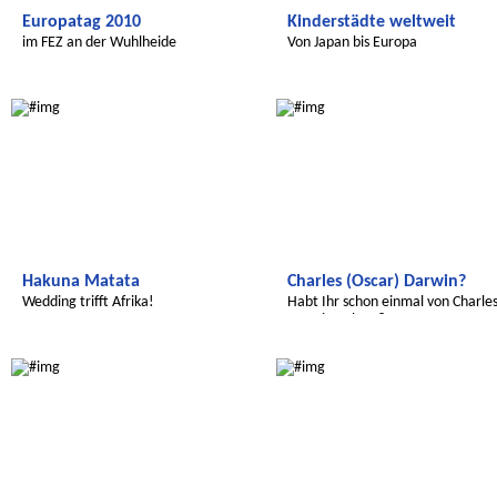
Europatag 2010
Kinderstädte weltweit
im FEZ an der Wuhlheide
Von Japan bis Europa
Wir entdecken die Welt
Radijojo
Hakuna Matata
Charles (Oscar) Darwin?
Wedding trifft Afrika!
Habt Ihr schon einmal von Charle
Darwin gehört?
Radijojo
Radijojo