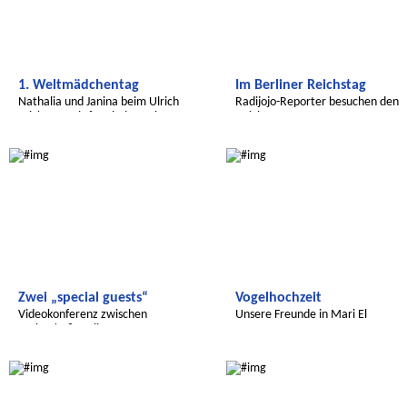
1. Weltmädchentag
Im Berliner Reichstag
Nathalia und Janina beim Ulrich
Radijojo-Reporter besuchen den
Wickert Preis für Kinderrechte
Reichstag
Radijojo
Radijojo
Zwei „special guests“
Vogelhochzeit
Videokonferenz zwischen
Unsere Freunde in Mari El
Csobanka&Berlin
Radijojo
Radijojo