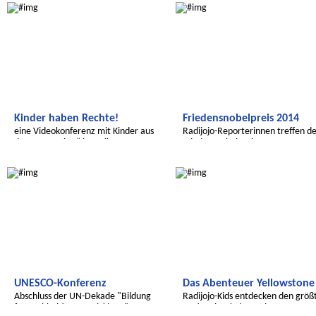
Kinder haben Rechte!
Friedensnobelpreis 2014
eine Videokonferenz mit Kinder aus
Radijojo-Reporterinnen treffen d
dem Hort „KiBu“ in Freiberg
Friedensnobelpreisträger
Global Green Kids
Global Green Kids
UNESCO-Konferenz
Das Abenteuer Yellowstone
Abschluss der UN-Dekade "Bildung
Radijojo-Kids entdecken den größ
für nachhaltige Entwicklung"
Nationalpark der Welt