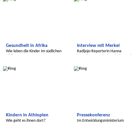
Gesundheit in Afrika
Interview mit Merkel
Wie leben die Kinder im südlichen
Radijojo-Reporterin Hanna
Afrika
interviewt Bundeskanzlerin Merk
Radijojo
Radijojo
Kindern in Äthiopien
Pressekonferenz
Wie geht es ihnen dort?
Im Entwicklungsministerium
Radijojo
Radijojo