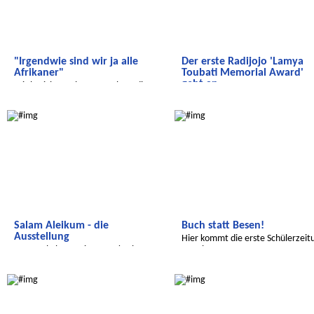
"Irgendwie sind wir ja alle
Der erste Radijojo 'Lamya
Afrikaner"
Toubati Memorial Award'
geht an ...
Wir berichten über Menschen, die
geflüchtet sind.
Der erste Radijojo 'Lamya Toubati
Salam Aleikum
Salam Aleikum
Memorial Award' geht an ...
Salam Aleikum - die
Buch statt Besen!
Ausstellung
Hier kommt die erste Schülerzeit
Im Royal Theater in Marrakech
aus Khmassa.
Radijojo
Salam Aleikum