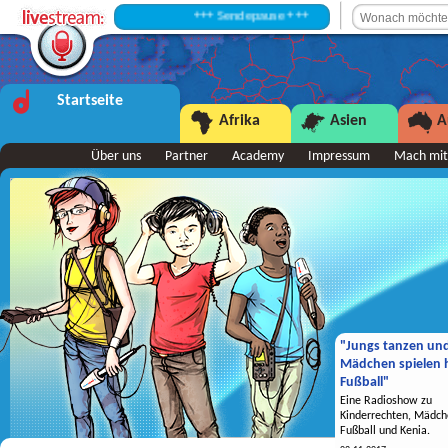
+++ Sendepause +++
Startseite
Afrika
Asien
A
Über uns
Partner
Academy
Impressum
Mach mit
"Jungs tanzen un
Mädchen spielen h
Fußball"
Eine Radioshow zu
Kinderrechten, Mädch
Fußball und Kenia.