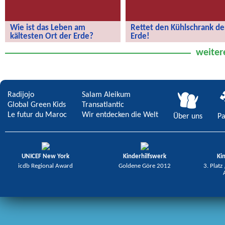
Wie ist das Leben am
Rettet den Kühlschrank de
kältesten Ort der Erde?
Erde!
Wie ist das Leben am kältesten Ort
Rettet den Kühlschrank der Erde!
weiter
der Erde?
Radijojo
Salam Aleikum
Global Green Kids
Transatlantic
Le futur du Maroc
Wir entdecken die Welt
Über uns
Pa
UNICEF New York
Kinderhilfswerk
Ki
icdb Regional Award
Goldene Göre 2012
3. Platz