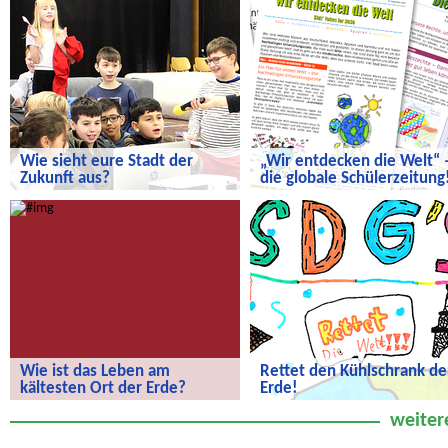
Wie sieht eure Stadt der
„Wir entdecken die Welt“ 
Zukunft aus?
die globale Schülerzeitung
Wie sieht eure Stadt der Zukunft aus?
„Wir entdecken die Welt“ – die
globale Schülerzeitung!
Wie ist das Leben am
Rettet den Kühlschrank de
kältesten Ort der Erde?
Erde!
Wie ist das Leben am kältesten Ort
Rettet den Kühlschrank der Erde!
weiter
der Erde?