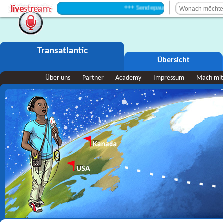
+++ Sendepause +++
Transatlantic
Übersicht
Über uns
Partner
Academy
Impressum
Mach mit