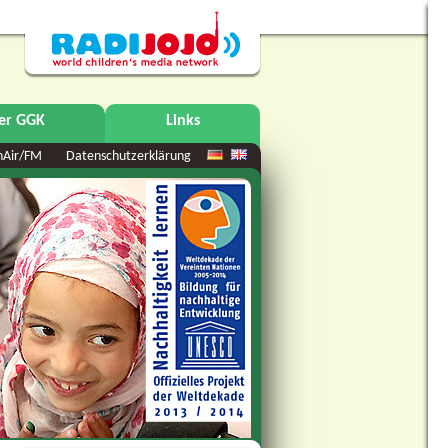
er GGK
Links
nAir/FM
Datenschutzerklärung