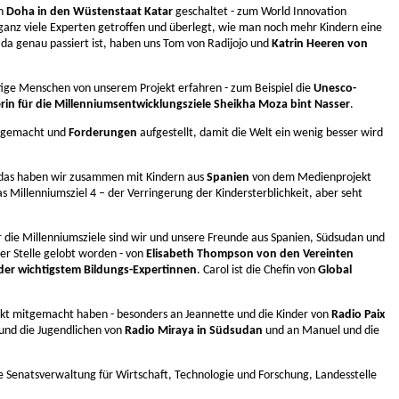
ch
Doha in den Wüstenstaat Katar
geschaltet - zum World Innovation
 ganz viele Experten getroffen und überlegt, wie man noch mehr Kindern eine
da genau passiert ist, haben uns Tom von Radijojo und
Katrin Heeren von
tige Menschen von unserem Projekt erfahren - zum Beispiel die
Unesco-
rin für die Millenniumsentwicklungsziele Sheikha Moza bint Nasser
.
n gemacht und
Forderungen
aufgestellt, damit die Welt ein wenig besser wird
 das haben wir zusammen mit Kindern aus
Spanien
von dem Medienprojekt
 Millenniumsziel 4 – der Verringerung der Kindersterblichkeit, aber seht
r die Millenniumsziele sind wir und unsere Freunde aus Spanien, Südsudan und
ter Stelle gelobt worden - von
Elisabeth Thompson von den Vereinten
 der wichtigstem Bildungs-Expertinnen
. Carol ist die Chefin von
Global
jekt mitgemacht haben - besonders an Jeannette und die Kinder von
Radio Paix
 und die Jugendlichen von
Radio Miraya in Südsudan
und an Manuel und die
e Senatsverwaltung für Wirtschaft, Technologie und Forschung, Landesstelle