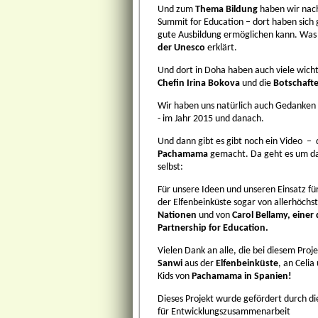
Und zum
Thema Bildung
haben wir na
Summit for Education – dort haben sich
gute Ausbildung ermöglichen kann. Was 
der Unesco
erklärt.
Und dort in Doha haben auch viele wich
Chefin Irina Bokova
und die
Botschafte
Wir haben uns natürlich auch Gedanke
- im Jahr 2015 und danach.
Und dann gibt es gibt noch ein Video –
Pachamama
gemacht. Da geht es um das
selbst:
Für unsere Ideen und unseren Einsatz fü
der Elfenbeinküste sogar von allerhöchs
Nationen
und von
Carol Bellamy, einer
Partnership for Education.
Vielen Dank an alle, die bei diesem Pro
Sanwi
aus der
Elfenbeinküste
, an Celia
Kids von
Pachamama in Spanien!
Dieses Projekt wurde gefördert durch di
für Entwicklungszusammenarbeit