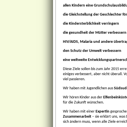
allen Kindern eine Grundschul­ausbil
die Gleichstellung der Geschlechter f
die Kindersterblichkeit verringern
die gesundheit der Mütter verbessern
HIV/AIDS, Mala­ria und andere über­tr
den Schutz der Umwelt verbessern
eine weltweite Entwicklungspartnersc
Diese Ziele sollen bis zum Jahr 2015 err
einiges verbessert, aber nicht überall. V
viel passieren.
Wir haben mit Jugendlichen aus
Südsud
Wir hören Kinder aus der
Elfenbeinküst
für die Zukunft wünschen.
Wir haben mit einer
Expertin
gesproche
Zusammenarbeit
– sie erklärt uns, wa
sich ändern muss, wenn alle Ziele erreic