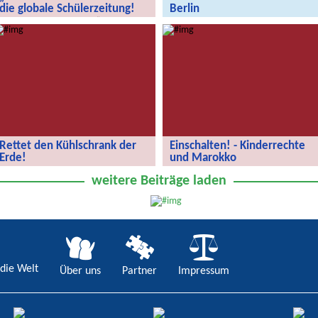
die globale Schülerzeitung!
Berlin
„Wir entdecken die Welt“ – die
AloeBär – Windhoek trifft Berlin
globale Schülerzeitung!
Rettet den Kühlschrank der
Einschalten! - Kinderrechte
Erde!
und Marokko
Rettet den Kühlschrank der Erde!
Kinderrechte und Marokko
weitere Beiträge laden
die Welt
Über uns
Partner
Impressum