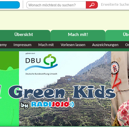
Erweiterte Suche
Übersicht
Mach mit!
Üb
demy
Impressum
Mach mit
Vorlesen lassen
Auszeichnungen
O