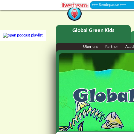
+++ Sendepause +++
Global Green Kids
Über uns
Partner
Aca