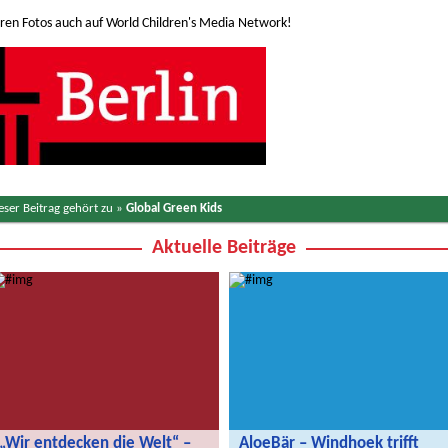
teren Fotos auch auf World Children's Media Network!
eser Beitrag gehört zu »
Global Green Kids
Aktuelle Beiträge
„Wir entdecken die Welt“ –
AloeBär – Windhoek trifft