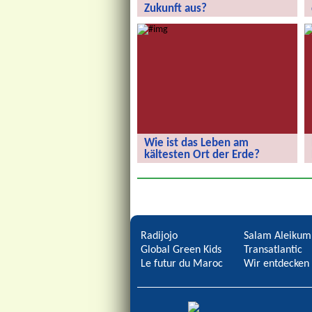
Zukunft aus?
Wie sieht eure Stadt der Zukunft aus?
Wie ist das Leben am
kältesten Ort der Erde?
Wie ist das Leben am kältesten Ort
der Erde?
Radijojo
Salam Aleikum
Global Green Kids
Transatlantic
Le futur du Maroc
Wir entdecken 