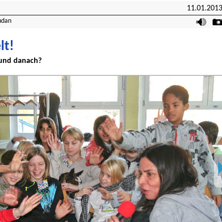
11.01.201
udan
lt!
 und danach?