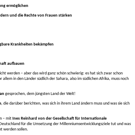
dung ermöglichen
ördern und die Rechte von Frauen stärken
ag­bare Krank­heiten bekämpfen
haft aufbauen
eicht werden – aber das wird ganz schön schwierig: es hat sich zwar schon
or allem in den Länder südlich der Sahara, also im südlichen Afrika, muss noch
an
gesprochen, dem jüngsten Land der Welt!
e
, die darüber berichten, was sich in ihrem Land ändern muss und was sie sich
n – mit
Ines Reinhard von der Gesellschaft für Internationale
s Deutschland für die Umsetzung der Millenniumsentwicklungsziele tut und was
ht werden sollen.