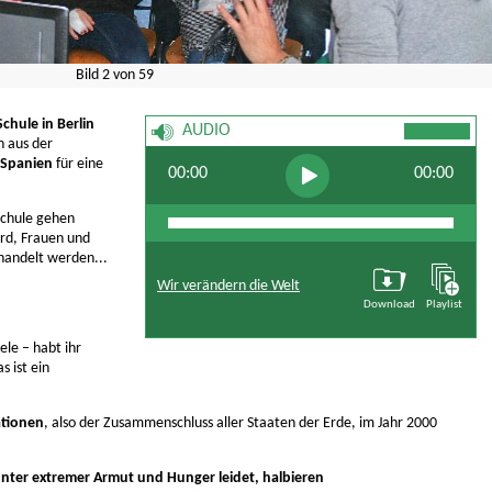
Bild
2
von
59
chule in Berlin
AUDIO
 aus der
Spanien
für eine
00:00
00:00
 Schule gehen
rd, Frauen und
handelt werden...
Wir verändern die Welt
Download
Playlist
ele – habt ihr
 ist ein
ationen
, also der Zusammenschluss aller Staaten der Erde, im Jahr 2000
unter extremer Armut und Hunger leidet, halbieren