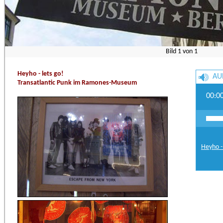
Bild
1
von
1
Heyho - lets go!
AU
Transatlantic Punk im Ramones-Museum
00:0
Heyho -