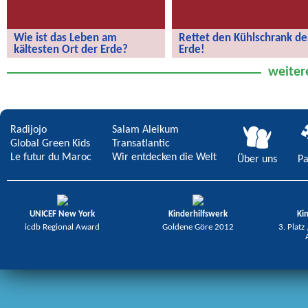
Wie ist das Leben am
Rettet den Kühlschrank de
kältesten Ort der Erde?
Erde!
Wie ist das Leben am kältesten Ort
Rettet den Kühlschrank der Erde!
weiter
der Erde?
Radijojo
Salam Aleikum
Global Green Kids
Transatlantic
Le futur du Maroc
Wir entdecken die Welt
Über uns
Pa
UNICEF New York
Kinderhilfswerk
Ki
icdb Regional Award
Goldene Göre 2012
3. Platz