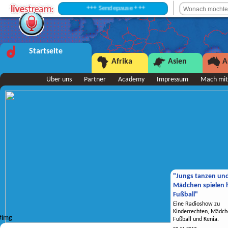
+++ Sendepause +++
Startseite
Afrika
Asien
A
Über uns
Partner
Academy
Impressum
Mach mit
"Jungs tanzen un
Mädchen spielen h
Fußball"
Eine Radioshow zu
Kinderrechten, Mädch
Fußball und Kenia.