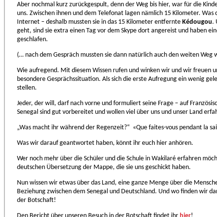
Aber nochmal kurz zurückgespult, denn der Weg bis hier, war für die Kinde
uns. Zwischen ihnen und dem Telefonat lagen nämlich 15 Kilometer. Was da
Internet – deshalb mussten sie in das 15 Kilometer entfernte
Kédougou
.
geht, sind sie extra einen Tag vor dem Skype dort angereist und haben ei
geschlafen.
(… nach dem Gespräch mussten sie dann natürlich auch den weiten Weg wi
Wie aufregend. Mit diesem Wissen rufen und winken wir und wir freuen uns
besondere Gesprächssituation. Als sich die erste Aufregung ein wenig gel
stellen.
Jeder, der will, darf nach vorne und formuliert seine Frage – auf Französi
Senegal sind gut vorbereitet und wollen viel über uns und unser Land erfa
„Was macht ihr während der Regenzeit?“ «Que faites-vous pendant la sai
Was wir darauf geantwortet haben, könnt ihr euch hier anhören.
Wer noch mehr über die Schüler und die Schule in Wakilaré erfahren möc
deutschen Übersetzung der Mappe, die sie uns geschickt haben.
Nun wissen wir etwas über das Land, eine ganze Menge über die Menschen,
Beziehung zwischen dem Senegal und Deutschland. Und wo finden wir dara
der Botschaft!
Den Bericht über unseren Besuch in der Botschaft findet ihr
hier
!