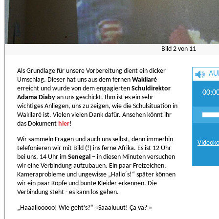
Bild
2
von
11
Als Grundlage für unsere Vorbereitung dient ein dicker
AU
Umschlag. Dieser hat uns aus dem fernen
Wakilaré
erreicht und wurde von dem engagierten
Schuldirektor
00:0
Adama Diaby
an uns geschickt. Ihm ist es ein sehr
wichtiges Anliegen, uns zu zeigen, wie die Schulsituation in
Wakilaré ist. Vielen vielen Dank dafür. Ansehen könnt ihr
das Dokument
hier
!
Wir sammeln Fragen und auch uns selbst, denn immerhin
Videoko
telefonieren wir mit Bild (!) ins ferne Afrika. Es ist 12 Uhr
bei uns, 14 Uhr im
Senegal
– in diesen Minuten versuchen
wir eine Verbindung aufzubauen. Ein paar Freizeichen,
Kameraprobleme und ungewisse „Hallo´s!“ später können
wir ein paar Köpfe und bunte Kleider erkennen. Die
Verbindung steht - es kann los gehen.
„Haaallooooo! Wie geht’s?“ «Saaaluuut! Ça va? »