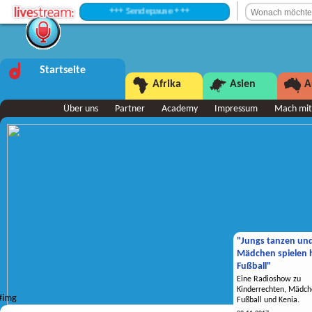
+++ Sendepause +++
Startseite
Afrika
Asien
A
Über uns
Partner
Academy
Impressum
Mach mit
"Jungs tanzen un
Mädchen spielen h
Fußball"
Eine Radioshow zu
Kinderrechten, Mädch
Fußball und Kenia.