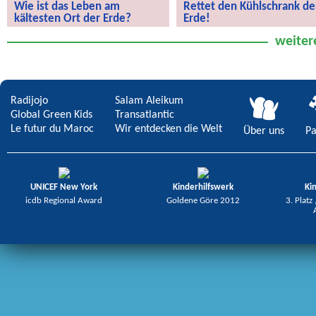
Wie ist das Leben am
Rettet den Kühlschrank de
kältesten Ort der Erde?
Erde!
Wie ist das Leben am kältesten Ort
Rettet den Kühlschrank der Erde!
weiter
der Erde?
Radijojo
Salam Aleikum
Global Green Kids
Transatlantic
Le futur du Maroc
Wir entdecken die Welt
Über uns
Pa
UNICEF New York
Kinderhilfswerk
Ki
icdb Regional Award
Goldene Göre 2012
3. Platz