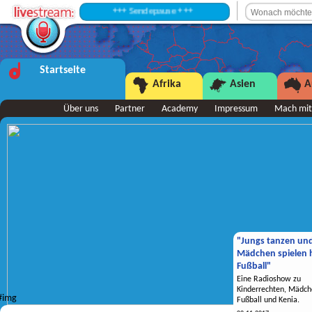
+++ Sendepause +++
Startseite
Afrika
Asien
A
Über uns
Partner
Academy
Impressum
Mach mit
"Jungs tanzen un
Mädchen spielen h
Fußball"
Eine Radioshow zu
Kinderrechten, Mädch
Fußball und Kenia.