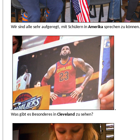
Wir sind alle sehr aufgeregt, mit Schülern in
Amerika
sprechen zu können.
Was gibt es Besonderes in
Cleveland
zu sehen?