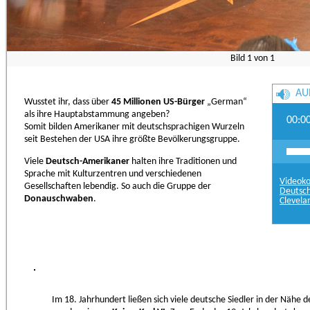
Bild
1
von
1
AU
Wusstet ihr, dass über
45 Millionen US-Bürger
„German“
als ihre Hauptabstammung angeben?
00:0
Somit bilden Amerikaner mit deutschsprachigen Wurzeln
seit Bestehen der USA ihre größte Bevölkerungsgruppe.
Viele
Deutsch-Amerikaner
halten ihre Traditionen und
Sprache mit Kulturzentren und verschiedenen
Videoko
Gesellschaften lebendig. So auch die Gruppe der
Deutsch
Donauschwaben
.
Clevela
Im 18. Jahrhundert ließen sich viele deutsche Siedler in der Nähe