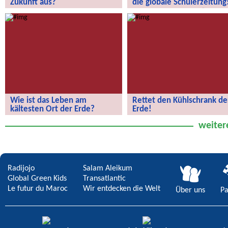
Zukunft aus?
die globale Schülerzeitung
Wie sieht eure Stadt der Zukunft aus?
„Wir entdecken die Welt“ – die
globale Schülerzeitung!
Wie ist das Leben am
Rettet den Kühlschrank de
kältesten Ort der Erde?
Erde!
Wie ist das Leben am kältesten Ort
Rettet den Kühlschrank der Erde!
weiter
der Erde?
Radijojo
Salam Aleikum
Global Green Kids
Transatlantic
Le futur du Maroc
Wir entdecken die Welt
Über uns
Pa