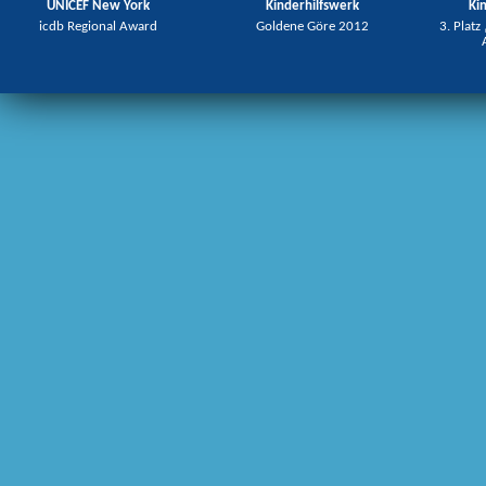
UNICEF New York
Kinderhilfswerk
Ki
icdb Regional Award
Goldene Göre 2012
3. Platz