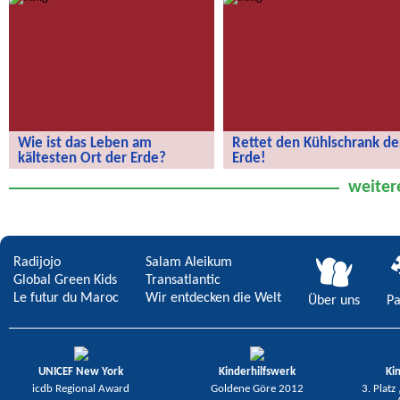
globale Schülerzeitung!
Wie ist das Leben am
Rettet den Kühlschrank de
kältesten Ort der Erde?
Erde!
Wie ist das Leben am kältesten Ort
Rettet den Kühlschrank der Erde!
weiter
der Erde?
Radijojo
Salam Aleikum
Global Green Kids
Transatlantic
Le futur du Maroc
Wir entdecken die Welt
Über uns
Pa
UNICEF New York
Kinderhilfswerk
Ki
icdb Regional Award
Goldene Göre 2012
3. Platz