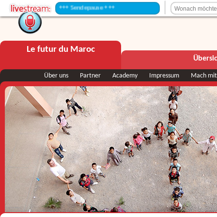
+++ Sendepause +++
Le futur du Maroc
Übersi
Über uns
Partner
Academy
Impressum
Mach mit