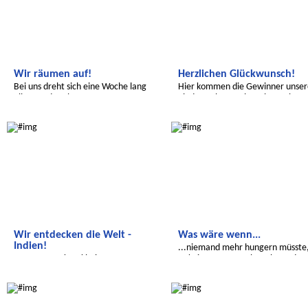
Wir räumen auf!
Herzlichen Glückwunsch!
Bei uns dreht sich eine Woche lang
Hier kommen die Gewinner unser
alles um das Thema Wasser.
Kinderrechte-Malwettbewerbs
Wir entdecken die Welt
Wir entdecken die Welt
Wir entdecken die Welt -
Was wäre wenn...
Indien!
...niemand mehr hungern müsste
...von Tropenkrankheiten,
es keine Armut mehr gäbe und..
Farbfesten und sauberem Wasser.
Transatlantic
Salam Aleikum