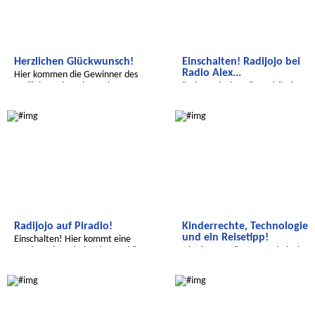
Herzlichen Glückwunsch!
Einschalten! Radijojo bei
Radio Alex...
Hier kommen die Gewinner des
Radijojo-Malwettbewerbs.
"Wir entdecken die Welt" Dieses
Mal geht es um Indien.
Radijojo
Salam Aleikum
Radijojo auf Piradio!
Kinderrechte, Technologie
und ein Reisetipp!
Einschalten! Hier kommt eine
Sendung der Schüler der Wedding Gr
Hier kommt die erste Schulzeitun
der Ennacer Mittelschule!
Wir entdecken die Welt
Wir entdecken die Welt