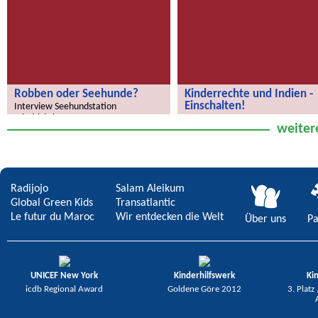
Robben oder Seehunde?
Kinderrechte und Indien -
Einschalten!
Interview Seehundstation
Friedrichskoog
Neue Sendung!
weiter
Radijojo
Salam Aleikum
Global Green Kids
Transatlantic
Le futur du Maroc
Wir entdecken die Welt
Über uns
Pa
UNICEF New York
Kinderhilfswerk
Ki
icdb Regional Award
Goldene Göre 2012
3. Platz