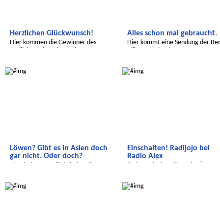
Herzlichen Glückwunsch!
Alles schon mal gebraucht.
Hier kommen die Gewinner des
Hier kommt eine Sendung der Ber
Radijojo Malwettbewerbs 2021
Bilingual School.
Wir entdecken die Welt
Wir entdecken die Welt
Löwen? Gibt es in Asien doch
Einschalten! Radijojo bei
gar nicht. Oder doch?
Radio Alex
Einschalten - Radijojo bei Radio
"Wir entdecken die Welt - Ägypte
Alex!
Wir entdecken die Welt
Wir entdecken die Welt