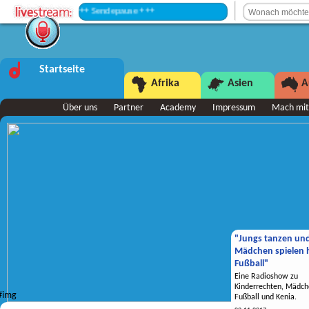
+++ Sendepause +++
Startseite
Afrika
Asien
A
Über uns
Partner
Academy
Impressum
Mach mit
"Jungs tanzen un
Mädchen spielen h
Fußball"
Eine Radioshow zu
Kinderrechten, Mädch
Fußball und Kenia.