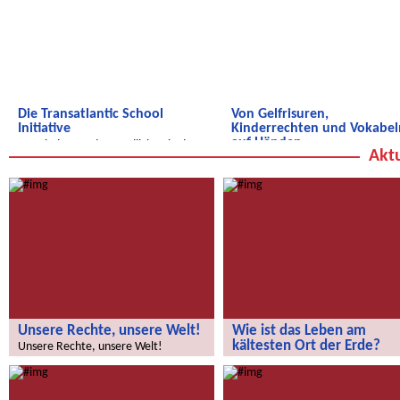
Die Transatlantic School
Von Gelfrisuren,
Initiative
Kinderrechten und Vokabel
auf Händen...
von Kindern und Jugendlichen in den
Aktu
USA und Deutschland!
Hier kommt unsere neue
Schülerzeitung aus Sid Zouine!
Unsere Rechte, unsere Welt!
Wie ist das Leben am
kältesten Ort der Erde?
Unsere Rechte, unsere Welt!
Wie ist das Leben am kältesten O
der Erde?