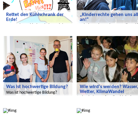
Rettet den Kühlschrank der
„Kinderrechte gehen uns al
Erde!
an!“
Rettet den Kühlschrank der Erde!
„Kinderrechte gehen uns alle an!
Radijojo
Wir entdecken die Welt
Was ist hochwertige Bildung?
Wie wird's werden? Wasser
Wetter, KlimaWandel
Was ist hochwertige Bildung?
Einschalten auf Radio Tide! Hier
kommt eine neue Sendung!
Wir entdecken die Welt
Wir entdecken die Welt