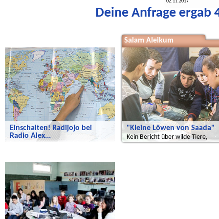
02.11.2017
Deine Anfrage ergab 4
Wir entdecken die Welt
Salam Aleikum
Einschalten! Radijojo bei
"Kleine Löwen von Saada"
Radio Alex...
Kein Bericht über wilde Tiere,
"Wir entdecken die Welt" Dieses
sondern der Name unserer Zeitu
Mal geht es um Indien.
Radijojo