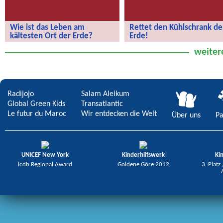
Wie ist das Leben am
Rettet den Kühlschrank de
kältesten Ort der Erde?
Erde!
Wie ist das Leben am kältesten Ort
Rettet den Kühlschrank der Erde!
weiter
der Erde?
Radijojo
Salam Aleikum
Global Green Kids
Transatlantic
Le futur du Maroc
Wir entdecken die Welt
Über uns
Pa
UNICEF New York
Kinderhilfswerk
Ki
icdb Regional Award
Goldene Göre 2012
3. Platz