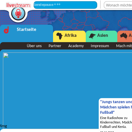
+++ Sendepause +++
Startseite
Afrika
Asien
A
Über uns
Partner
Academy
Impressum
Mach mit
"Jungs tanzen un
Mädchen spielen h
Fußball"
Eine Radioshow zu
Kinderrechten, Mädch
Fußball und Kenia.